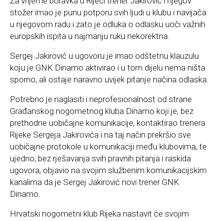
Za vrijeme boravka u Rijeci trener Jakirović i njegov
stožer imao je punu potporu svih ljudi u klubu i navijača
u njegovom radu i zato je odluka o odlasku uoči važnih
europskih ispita u najmanju ruku nekorektna.
Sergej Jakirović u ugovoru je imao odštetnu klauzulu
koju je GNK Dinamo aktivirao i u tom dijelu nema ništa
sporno, ali ostaje naravno uvijek pitanje načina odlaska.
Potrebno je naglasiti i neprofesionalnost od strane
Građanskog nogometnog kluba Dinamo koji je, bez
prethodne uobičajne komunikacije, kontaktirao trenera
Rijeke Sergeja Jakirovića i na taj način prekršio sve
uobičajne protokole u komunikaciji među klubovima, te
ujedno, bez rješavanja svih pravnih pitanja i raskida
ugovora, objavio na svojim službenim komunikacijskim
kanalima da je Sergej Jakirović novi trener GNK
Dinamo.
Hrvatski nogometni klub Rijeka nastavit će svojim