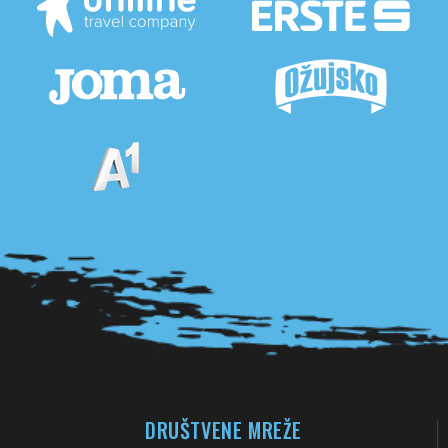
Pogledaj sve partnere
DRUŠTVENE MREŽE