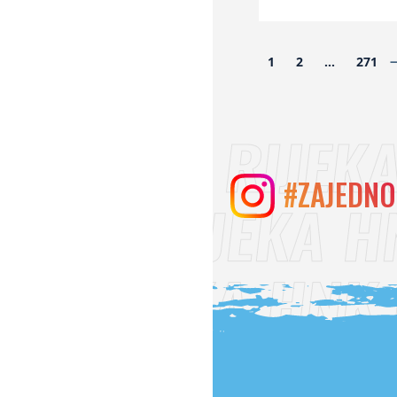
1
2
…
271
#ZAJEDNO