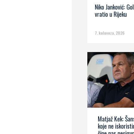
Niko Janković: Go
vratio u Rijeku
7. kolovoza, 2026
Matjaž Kek: Šan
koje ne iskorist
čine nas nesigu