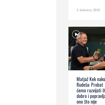
5. kolovoza, 2026
Matjaž Kek nak
Rudeša: Probat
ćemo razvijati š
dobro i popravlj
ono što nije