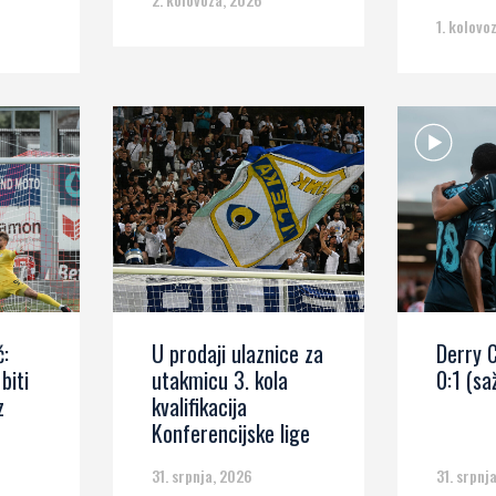
1. kolovo
ć:
U prodaji ulaznice za
Derry C
biti
utakmicu 3. kola
0:1 (sa
z
kvalifikacija
Konferencijske lige
31. srpnja, 2026
31. srpnj