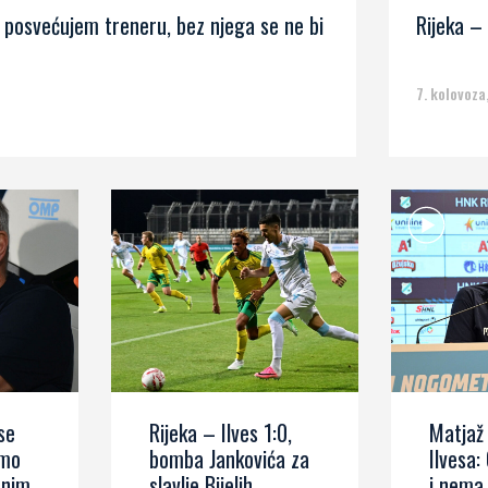
l posvećujem treneru, bez njega se ne bi
Rijeka – 
7. kolovoza
se
Rijeka – Ilves 1:0,
Matjaž
imo
bomba Jankovića za
Ilvesa:
rnim
slavlje Bijelih
i nema