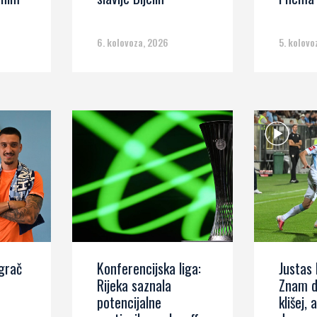
6. kolovoza, 2026
5. kolovo
igrač
Konferencijska liga:
Justas 
Rijeka saznala
Znam d
potencijalne
klišej, 