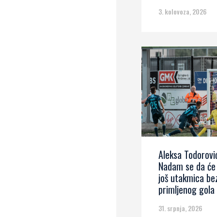
3. kolovoza, 2026
Aleksa Todorovi
Nadam se da će 
još utakmica be
primljenog gola
31. srpnja, 2026