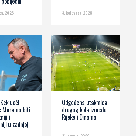
pobijedili
za, 2026
3. kolovoza, 2026
 Kek uoči
Odgođena utakmica
: Moramo biti
drugog kola između
iji i
Rijeke i Dinama
niji u zadnjoj
31. srpnja, 2026