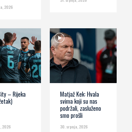
za, 2026
ity – Rijeka
Matjaž Kek: Hvala
žetak)
svima koji su nas
podržali, zasluženo
smo prošli
a, 2026
30. srpnja, 2026