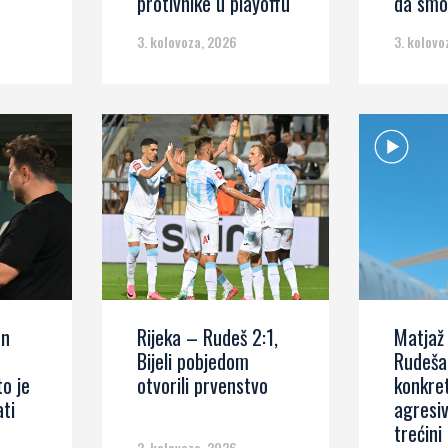
protivnike u playoffu
da smo 
3. kolovoza, 2026
3. kolovo
on
Rijeka – Rudeš 2:1,
Matjaž
Bijeli pobjedom
Rudeša
to je
otvorili prvenstvo
konkretn
ati
agresiv
trećini
2. kolovoza, 2026