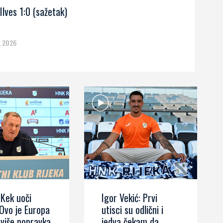
Ilves 1:0 (sažetak)
, 2026
 Kek uoči
Igor Vekić: Prvi
 Ovo je Europa
utisci su odlični i
 više popravka
jedva čekam da