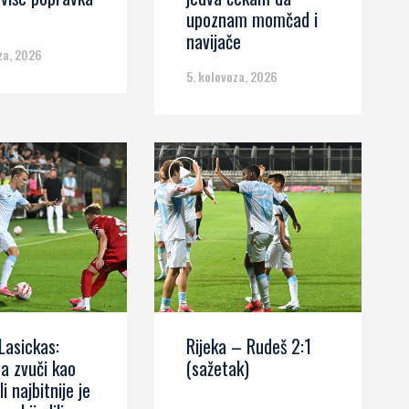
upoznam momčad i
navijače
za, 2026
5. kolovoza, 2026
Lasickas:
Rijeka – Rudeš 2:1
a zvuči kao
(sažetak)
ali najbitnije je