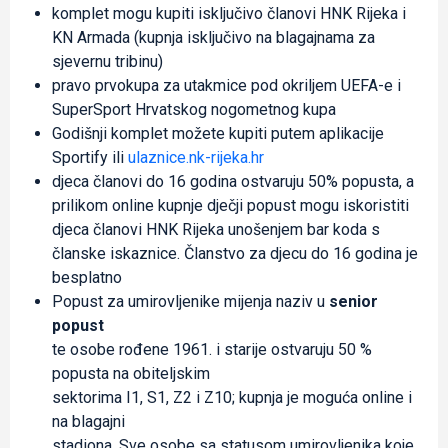
komplet mogu kupiti isključivo članovi HNK Rijeka i
KN Armada (kupnja isključivo na blagajnama za
sjevernu tribinu)
pravo prvokupa za utakmice pod okriljem UEFA-e i
SuperSport Hrvatskog nogometnog kupa
Godišnji komplet možete kupiti putem aplikacije
Sportify ili
ulaznice.nk-rijeka.hr
djeca članovi do 16 godina ostvaruju 50% popusta, a
prilikom online kupnje dječji popust mogu iskoristiti
djeca članovi HNK Rijeka unošenjem bar koda s
članske iskaznice. Članstvo za djecu do 16 godina je
besplatno
Popust za umirovljenike mijenja naziv u
senior
popust
te osobe rođene 1961. i starije ostvaruju 50 %
popusta na obiteljskim
sektorima I1, S1, Z2 i Z10; kupnja je moguća online i
na blagajni
stadiona. Sve osobe sa statusom umirovljenika koje