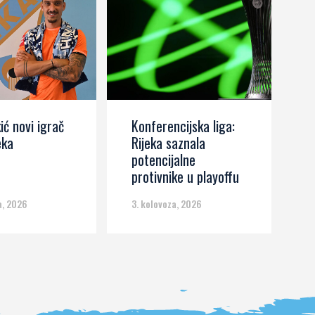
ić novi igrač
Konferencijska liga:
J
eka
Rijeka saznala
Z
potencijalne
k
protivnike u playoffu
d
a, 2026
3. kolovoza, 2026
3.