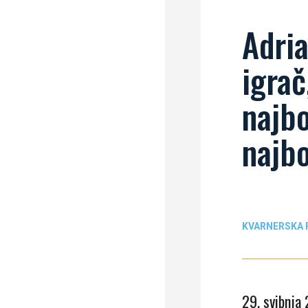
Adria
igrač
najbo
najbo
KVARNERSKA R
29. svibnja