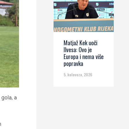
Matjaž Kek uoči
Ilvesa: Ovo je
Europa i nema više
popravka
5. kolovoza, 2026
 gola, a
n