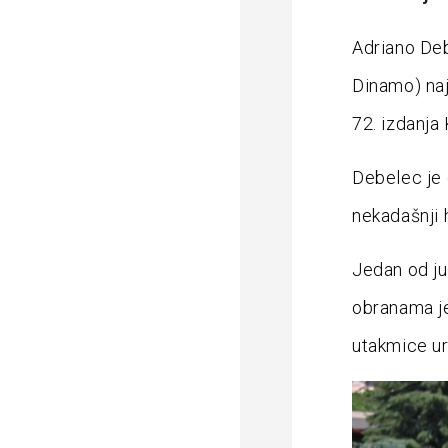
Adriano Deb
Dinamo) najb
72. izdanja 
Debelec je 
nekadašnji 
Jedan od ju
obranama je
utakmice ur