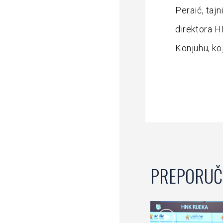
Peraić, taj
direktora H
Konjuhu, ko
PREPORUČ