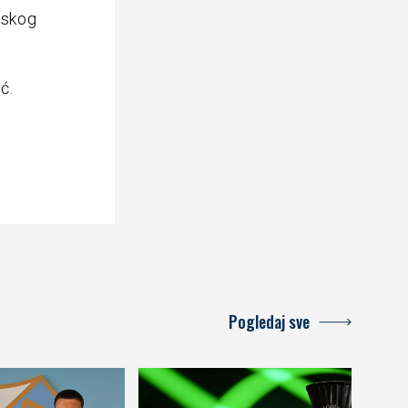
tskog
ć.
Pogledaj sve