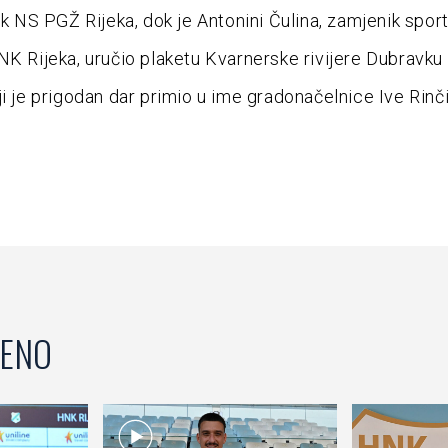
nik NS PGŽ Rijeka, dok je Antonini Čulina, zamjenik spor
NK Rijeka, uručio plaketu Kvarnerske rivijere Dubravku
ji je prigodan dar primio u ime gradonačelnice Ive Rinči
ENO