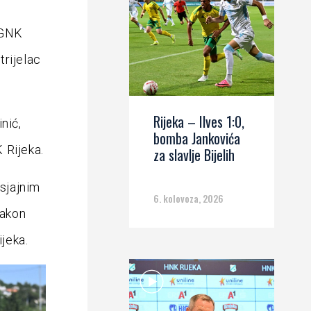
(GNK
trijelac
Rijeka – Ilves 1:0,
nić,
bomba Jankovića
 Rijeka.
za slavlje Bijelih
 sjajnim
6. kolovoza, 2026
nakon
jeka.