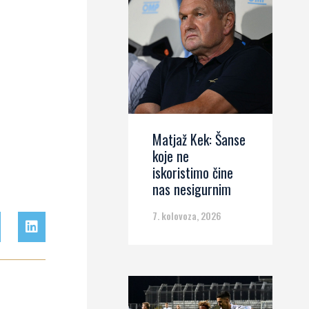
Matjaž Kek: Šanse
koje ne
iskoristimo čine
nas nesigurnim
7. kolovoza, 2026