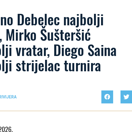
no Debelec najbolji
, Mirko Šušteršić
lji vratar, Diego Saina
lji strijelac turnira
IVIJERA
 2026.