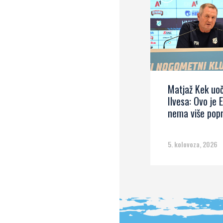
Matjaž Kek uoč
Ilvesa: Ovo je 
nema više pop
5. kolovoza, 2026