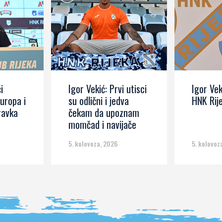
i
Igor Vekić: Prvi utisci
Igor Vek
Europa i
su odlični i jedva
HNK Rij
ravka
čekam da upoznam
momčad i navijače
5. kolovoza, 2026
5. kolovoz