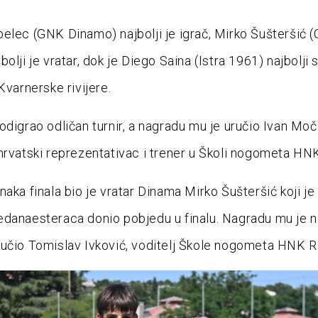
elec (GNK Dinamo) najbolji je igrač, Mirko Šušteršić 
olji je vratar, dok je Diego Saina (Istra 1961) najbolji s
Kvarnerske rivijere.
odigrao odličan turnir, a nagradu mu je uručio Ivan Moči
hrvatski reprezentativac i trener u Školi nogometa HNK
naka finala bio je vratar Dinama Mirko Šušteršić koji je
danaesteraca donio pobjedu u finalu. Nagradu mu je 
učio Tomislav Ivković, voditelj Škole nogometa HNK Ri