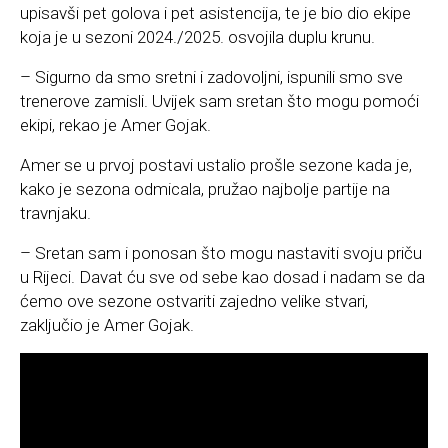
upisavši pet golova i pet asistencija, te je bio dio ekipe
koja je u sezoni 2024./2025. osvojila duplu krunu.
– Sigurno da smo sretni i zadovoljni, ispunili smo sve
trenerove zamisli. Uvijek sam sretan što mogu pomoći
ekipi, rekao je Amer Gojak.
Amer se u prvoj postavi ustalio prošle sezone kada je,
kako je sezona odmicala, pružao najbolje partije na
travnjaku.
– Sretan sam i ponosan što mogu nastaviti svoju priču
u Rijeci. Davat ću sve od sebe kao dosad i nadam se da
ćemo ove sezone ostvariti zajedno velike stvari,
zaključio je Amer Gojak.