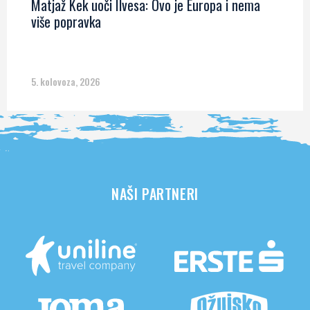
Matjaž Kek uoči Ilvesa: Ovo je Europa i nema
više popravka
5. kolovoza, 2026
NAŠI PARTNERI