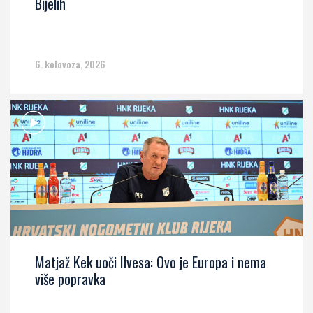
Bijelih
6. kolovoza, 2026
Matjaž Kek uoči Ilvesa: Ovo je Europa i nema
više popravka