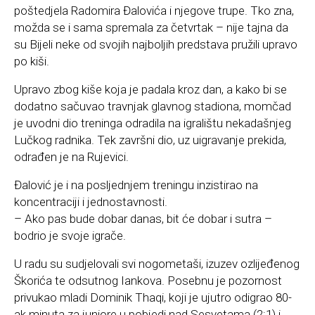
poštedjela Radomira Đalovića i njegove trupe. Tko zna,
možda se i sama spremala za četvrtak – nije tajna da
su Bijeli neke od svojih najboljih predstava pružili upravo
po kiši.
Upravo zbog kiše koja je padala kroz dan, a kako bi se
dodatno sačuvao travnjak glavnog stadiona, momčad
je uvodni dio treninga odradila na igralištu nekadašnjeg
Lučkog radnika. Tek završni dio, uz uigravanje prekida,
odrađen je na Rujevici.
Đalović je i na posljednjem treningu inzistirao na
koncentraciji i jednostavnosti.
– Ako pas bude dobar danas, bit će dobar i sutra –
bodrio je svoje igrače.
U radu su sudjelovali svi nogometaši, izuzev ozlijeđenog
Škorića te odsutnog Iankova. Posebnu je pozornost
privukao mladi Dominik Thaqi, koji je ujutro odigrao 80-
ak minuta za juniore u pobjedi nad Sesvetama (2:1) i