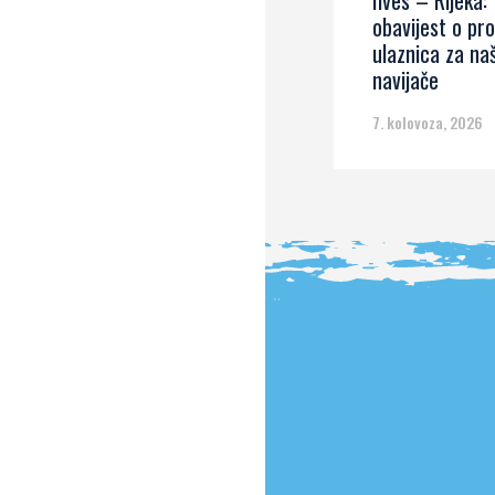
Ilves – Rijeka:
obavijest o pro
ulaznica za na
navijače
7. kolovoza, 2026