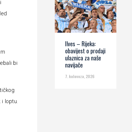
i
led
Ilves – Rijeka:
obavijest o prodaji
nom
ulaznica za naše
ebali bi
navijače
7. kolovoza, 2026
ktičkog
i loptu.