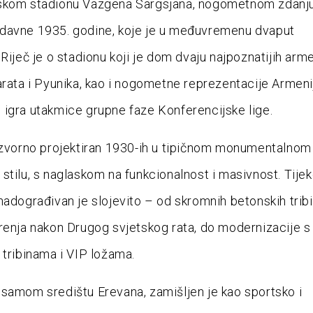
skom stadionu Vazgena Sargsjana, nogometnom zdanj
davne 1935. godine, koje je u međuvremenu dvaput
 Riječ je o stadionu koji je dom dvaju najpoznatijih arm
arata i Pyunika, kao i nogometne reprezentacije Armenij
igra utakmice grupne faze Konferencijske lige.
izvorno projektiran 1930-ih u tipičnom monumentalnom
stilu, s naglaskom na funkcionalnost i masivnost. Tije
nadograđivan je slojevito – od skromnih betonskih tribi
renja nakon Drugog svjetskog rata, do modernizacije s
 tribinama i VIP ložama.
samom središtu Erevana, zamišljen je kao sportsko i