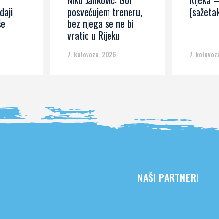
Niko Janković: Gol
Rijeka –
daji
posvećujem treneru,
(sažetak
še
bez njega se ne bi
vratio u Rijeku
7. kolovoza, 2026
7. kolovoz
NAŠI PARTNERI