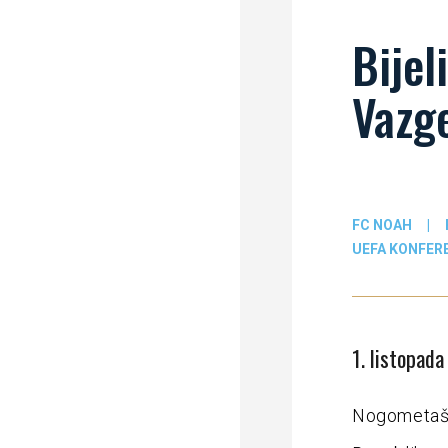
Bijel
Vazg
FC NOAH
|
UEFA KONFERE
1. listopad
Nogometaši 