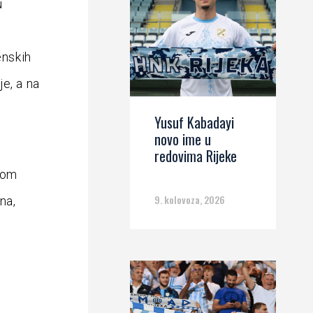
u
enskih
e, a na
Yusuf Kabadayi
novo ime u
redovima Rijeke
kom
9. kolovoza, 2026
na,