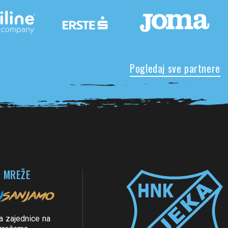
Pogledaj sve partnere
 MREŽE
a zajednice na