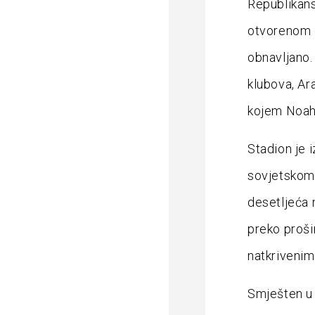
Republikan
otvorenom 
obnavljano.
klubova, Ar
kojem Noah 
Stadion je 
sovjetskom 
desetljeća 
preko proši
natkrivenim
Smješten u 