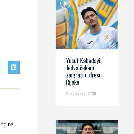
Yusuf Kabadayi:
Jedva čekam
zaigrati u dresu
Rijeke
9. kolovoza, 2026
ing na