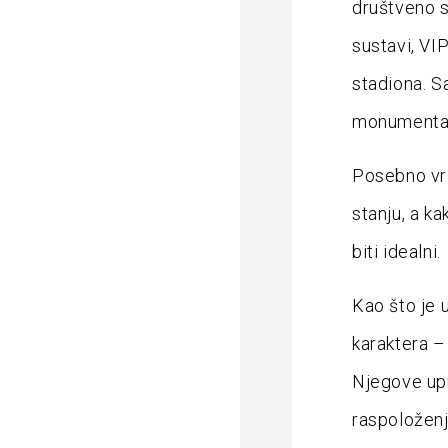
društveno s
sustavi, VI
stadiona. S
monumental
Posebno vri
stanju, a ka
biti idealni.
Kao što je 
karaktera – 
Njegove upu
raspoloženj