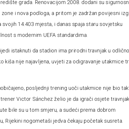
redište grada. Renovacijom 2008. dodani su sigurnosn
P zone i nova podloga, a pritom je zadržan povijesni izg
a svojih 14.403 mjesta, i danas spaja staru sovjetsku
nost s modernim UEFA standardima.
jedi istaknuti da stadion ima prirodni travnjak u odlič
ko kiša nije najavljena, uvjeti za odigravanje utakmice tr
uobičajeno, posljednji trening uoči utakmice nije bio ta
trener Victor Sánchez želio je da igrači osjete travnjak 
te bile su u tom smjeru, a sudeći prema dobrom
u, Rijekini nogometaši jedva čekaju početak susreta.