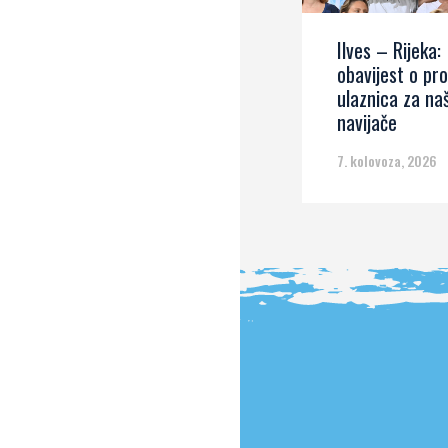
Ilves – Rijeka:
obavijest o pro
ulaznica za na
navijače
7. kolovoza, 2026