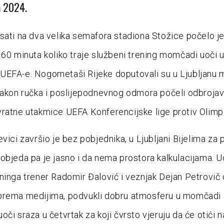
a 2024.
sati na dva velika semafora stadiona Stožice počelo j
 60 minuta koliko traje službeni trening momčadi uoči 
EFA-e. Nogometaši Rijeke doputovali su u Ljubljanu m
nakon ručka i poslijepodnevnog odmora počeli odbrojav
ratne utakmice UEFA Konferencijske lige protiv Olimpi
vici završio je bez pobjednika, u Ljubljani Bijelima za 
objeda pa je jasno i da nema prostora kalkulacijama. U
ninga trener Radomir Đalović i veznjak Dejan Petrovič 
prema medijima, podvukli dobru atmosferu u momčadi 
či sraza u četvrtak za koji čvrsto vjeruju da će otići n