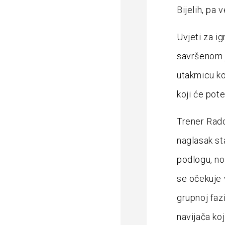
Bijelih, pa 
Uvjeti za ig
savršenom j
utakmicu koj
koji će pote
Trener Rado
naglasak sta
podlogu, no
se očekuje v
grupnoj fazi
navijača ko