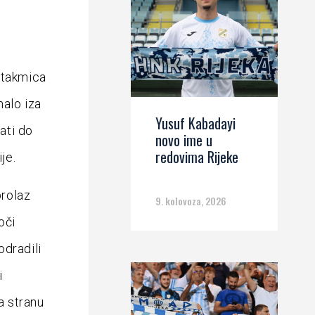
e
utakmica
alo iza
Yusuf Kabadayi
ati do
novo ime u
redovima Rijeke
je.
prolaz
9. kolovoza, 2026
oči
odradili
i
a stranu