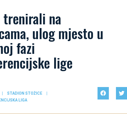
i trenirali na
icama, ulog mjesto u
oj fazi
rencijske lige
|
STADION STOŽICE
|
NCIJSKA LIGA