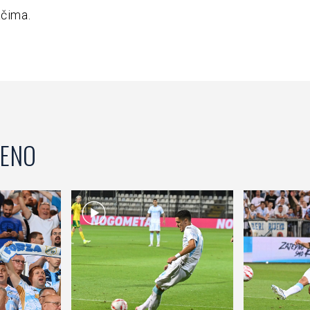
ačima.
ENO