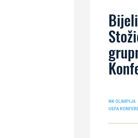
Bijel
Stož
grupn
Konfe
NK OLIMPIJA
UEFA KONFERE