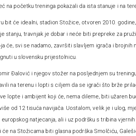
već na početku treninga pokazali da ista stanuje i na ter
ru bit će idealni, stadion Stožice, otvoren 2010. godine,
e stanju, travnjak je dobar i neće biti prepreke za pruž
a će, svi se nadamo, završiti slavljem igrača i brojnih 
gnuti u slovensku prijestolnicu.
mir Đalović i njegov stožer na posljednjem su trening
vili na terenu i lopti s ciljem da se igrači što brže pri
ve lopte i ambijent koji će, nema dileme, biti užaren bu
iše od 12 tisuća navijača. Uostalom, velik je i ulog, mj
 europskog natjecanja, ali i uz podršku s tribina vjernih
ji će na Stožicama biti glasna podrška Smolčiću, Galeši