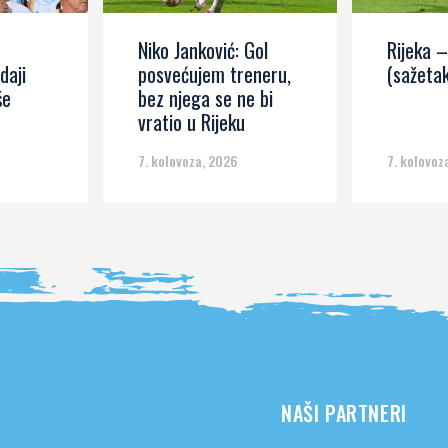
Niko Janković: Gol
Rijeka –
daji
posvećujem treneru,
(sažetak
še
bez njega se ne bi
vratio u Rijeku
7. kolovoza, 2026
7. kolovoz
NAŠI PARTNERI