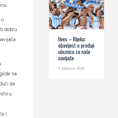
enu.
 u
iti dobru
Ilves – Rijeka:
navijača
obavijest o prodaji
ulaznica za naše
navijače
u
7. kolovoza, 2026
lagode na
dući da
esto u
ću i