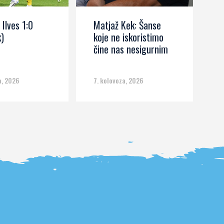
 Ilves 1:0
Matjaž Kek: Šanse
R
)
koje ne iskoristimo
b
čine nas nesigurnim
s
a, 2026
7. kolovoza, 2026
6.