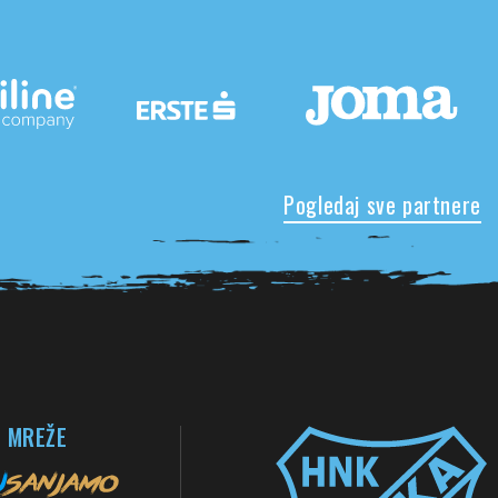
Pogledaj sve partnere
 MREŽE