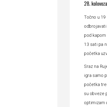
28. kolovoz
Točno u 19 
odbrojavati
pod kapom U
13 sati pa 
početka uzv
Sraz na Ruje
igra samo p
početka tre
su obveze 
optimizam uo