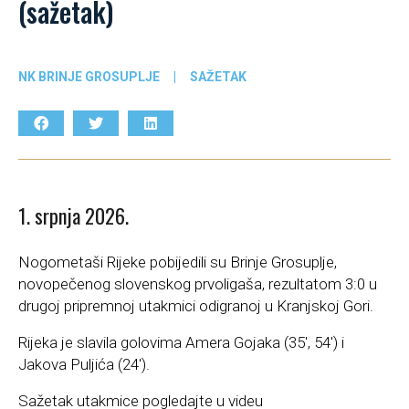
(sažetak)
NK BRINJE GROSUPLJE
|
SAŽETAK
1. srpnja 2026.
Nogometaši Rijeke pobijedili su Brinje Grosuplje,
novopečenog slovenskog prvoligaša, rezultatom 3:0 u
drugoj pripremnoj utakmici odigranoj u Kranjskoj Gori.
Rijeka je slavila golovima Amera Gojaka (35′, 54′) i
Jakova Puljića (24′).
Sažetak utakmice pogledajte u videu