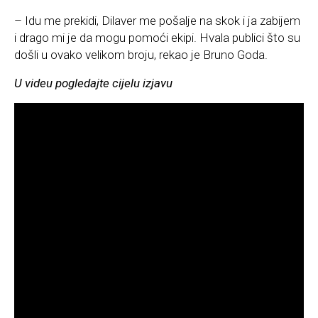
– Idu me prekidi, Dilaver me pošalje na skok i ja zabijem
i drago mi je da mogu pomoći ekipi. Hvala publici što su
došli u ovako velikom broju, rekao je Bruno Goda.
U videu pogledajte cijelu izjavu