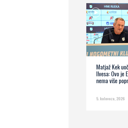
Matjaž Kek uoč
Ilvesa: Ovo je 
nema više pop
5. kolovoza, 2026