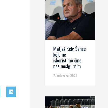
Matjaž Kek: Šanse
koje ne
iskoristimo čine
nas nesigurnim
7. kolovoza, 2026