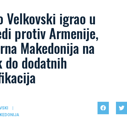
 Velkovski igrao u
di protiv Armenije,
erna Makedonija na
k do dodatnih
fikacija
VSKI
|
KEDONIJA