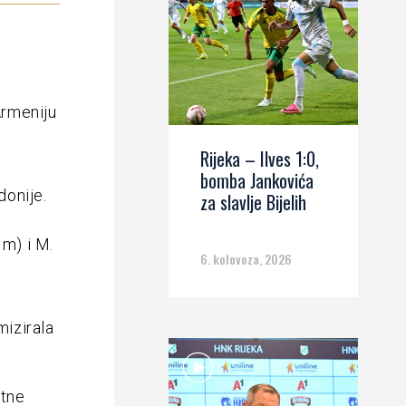
Armeniju
Rijeka – Ilves 1:0,
bomba Jankovića
donije.
za slavlje Bijelih
1m) i M.
6. kolovoza, 2026
mizirala
atne