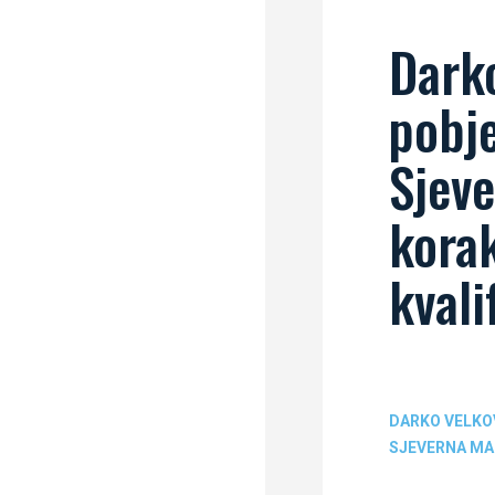
Darko
pobje
Sjev
kora
kvali
DARKO VELKO
SJEVERNA MA