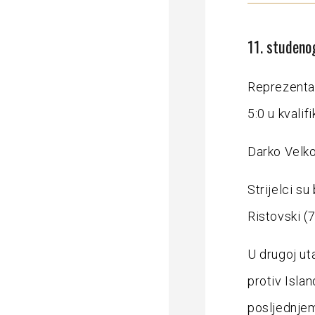
11. studeno
Reprezentac
5:0 u kvali
Darko Velko
Strijelci su
Ristovski (7
U drugoj ut
protiv Islan
posljednjem