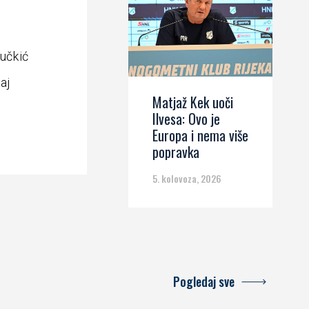
Vučkić
aj
Matjaž Kek uoči
Ilvesa: Ovo je
Europa i nema više
popravka
5. kolovoza, 2026
Pogledaj sve