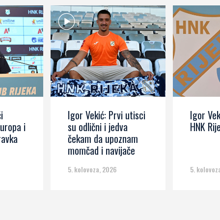
i
Igor Vekić: Prvi utisci
Igor Vek
Europa i
su odlični i jedva
HNK Rij
ravka
čekam da upoznam
momčad i navijače
5. kolovoza, 2026
5. kolovoz