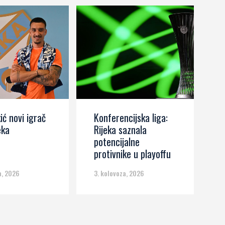
ić novi igrač
Konferencijska liga:
J
eka
Rijeka saznala
Z
potencijalne
k
protivnike u playoffu
d
a, 2026
3. kolovoza, 2026
3.