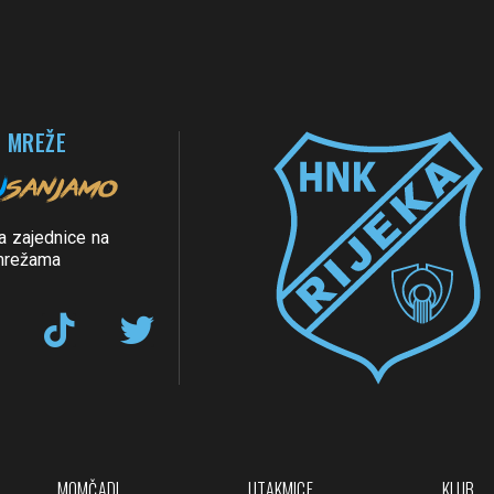
 MREŽE
a zajednice na
mrežama
MOMČADI
UTAKMICE
KLUB