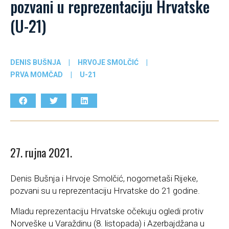
pozvani u reprezentaciju Hrvatske
(U-21)
DENIS BUŠNJA
|
HRVOJE SMOLČIĆ
|
PRVA MOMČAD
|
U-21
27. rujna 2021.
Denis Bušnja i Hrvoje Smolčić, nogometaši Rijeke,
pozvani su u reprezentaciju Hrvatske do 21 godine.
Mladu reprezentaciju Hrvatske očekuju ogledi protiv
Norveške u Varaždinu (8. listopada) i Azerbajdžana u