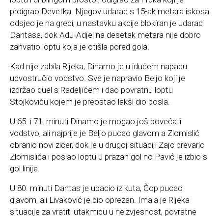
proigrao Devetka. Njegov udarac s 15-ak metara iskosa
odsjeo je na gredi, u nastavku akcije blokiran je udarac
Dantasa, dok Adu-Adjei na desetak metara nije dobro
zahvatio loptu koja je otišla pored gola.
Kad nije zabila Rijeka, Dinamo je u idućem napadu
udvostručio vodstvo. Sve je napravio Beljo koji je
izdržao duel s Radeljićem i dao povratnu loptu
Stojkoviću kojem je preostao lakši dio posla.
U 65. i 71. minuti Dinamo je mogao još povećati
vodstvo, ali najprije je Beljo pucao glavom a Zlomislić
obranio novi zicer, dok je u drugoj situaciji Zajc prevario
Zlomislića i poslao loptu u prazan gol no Pavić je izbio s
gol linije.
U 80. minuti Dantas je ubacio iz kuta, Čop pucao
glavom, ali Livaković je bio oprezan. Imala je Rijeka
situacije za vratiti utakmicu u neizvjesnost, povratne