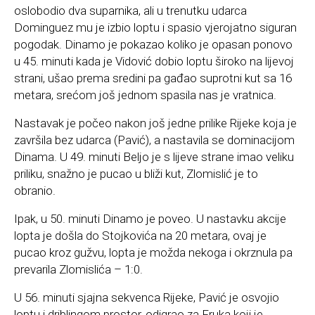
oslobodio dva suparnika, ali u trenutku udarca
Dominguez mu je izbio loptu i spasio vjerojatno siguran
pogodak. Dinamo je pokazao koliko je opasan ponovo
u 45. minuti kada je Vidović dobio loptu široko na lijevoj
strani, ušao prema sredini pa gađao suprotni kut sa 16
metara, srećom još jednom spasila nas je vratnica.
Nastavak je počeo nakon još jedne prilike Rijeke koja je
završila bez udarca (Pavić), a nastavila se dominacijom
Dinama. U 49. minuti Beljo je s lijeve strane imao veliku
priliku, snažno je pucao u bliži kut, Zlomislić je to
obranio.
Ipak, u 50. minuti Dinamo je poveo. U nastavku akcije
lopta je došla do Stojkovića na 20 metara, ovaj je
pucao kroz gužvu, lopta je možda nekoga i okrznula pa
prevarila Zlomislića – 1:0.
U 56. minuti sjajna sekvenca Rijeke, Pavić je osvojio
loptu i driblingom prostor, odigrao za Fruka koji je