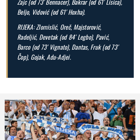
Zajc (od 73′ Bennacer), Bakrar (od 61′ Lisica),
Beljo, Vidović (od 61′ Hoxha).
RIJEKA: Zlomislić, Oreč, Majstorović,
Radeljić, Devetak (od 84′ Legbo), Pavić,
Barco (od 73′ Vignato), Dantas, Fruk (od 73′
Čop), Gojak, Adu-Adjei.