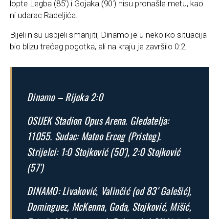
lopte Legba (85′) i Gojaka (90′) nisu pronašle metu, kao
ni udarac Radeljića.
Bijeli nisu uspjeli smanjiti, Dinamo je u nekoliko situacija
bio blizu trećeg pogotka, ali na kraju je završilo 0:2.
Dinamo – Rijeka 2:0
OSIJEK Stadion Opus Arena. Gledatelja:
11055. Sudac: Mateo Erceg (Pristeg).
Strijelci: 1:0 Stojković (50′), 2:0 Stojković
(57′)
DINAMO: Livaković, Valinčić (od 83′ Galešić),
Dominguez, McKenna, Goda, Stojković, Mišić,