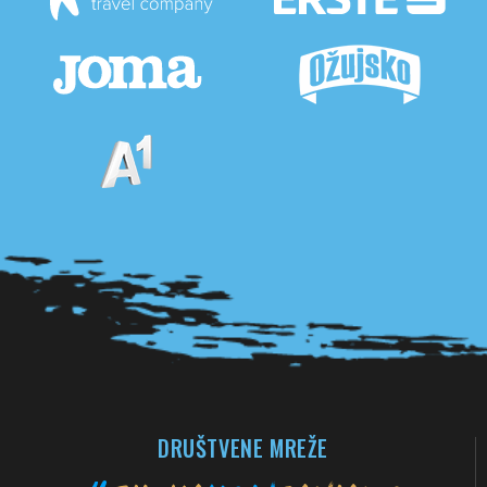
Pogledaj sve partnere
DRUŠTVENE MREŽE