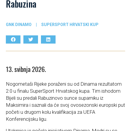
Rabuzina
GNK DINAMO
|
SUPERSPORT HRVATSKI KUP
13. svibnja 2026.
Nogometaši Rijeke poraženi su od Dinama rezultatom
2:0 u finalu SuperSport Hrvatskog kupa. Tim ishodom
Bijeli su predali Rabuzinovo sunce suparniku iz
Maksimira i saznali da će svoj ovosezonski europski put
početi u drugom kolu kvalifikacija za UEFA
Konferencijsku ligu.
Utakmica je počela inicijativom Dinama, Modri su se