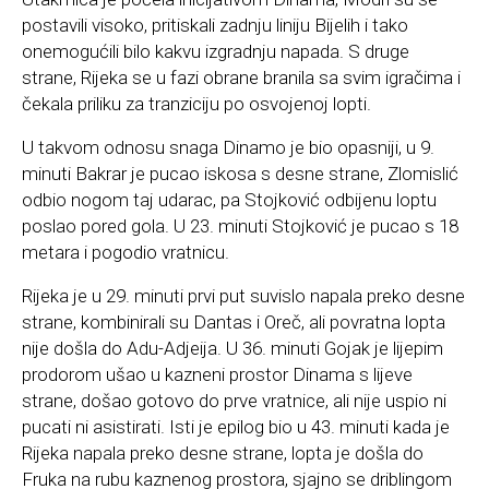
postavili visoko, pritiskali zadnju liniju Bijelih i tako
onemogućili bilo kakvu izgradnju napada. S druge
strane, Rijeka se u fazi obrane branila sa svim igračima i
čekala priliku za tranziciju po osvojenoj lopti.
U takvom odnosu snaga Dinamo je bio opasniji, u 9.
minuti Bakrar je pucao iskosa s desne strane, Zlomislić
odbio nogom taj udarac, pa Stojković odbijenu loptu
poslao pored gola. U 23. minuti Stojković je pucao s 18
metara i pogodio vratnicu.
Rijeka je u 29. minuti prvi put suvislo napala preko desne
strane, kombinirali su Dantas i Oreč, ali povratna lopta
nije došla do Adu-Adjeija. U 36. minuti Gojak je lijepim
prodorom ušao u kazneni prostor Dinama s lijeve
strane, došao gotovo do prve vratnice, ali nije uspio ni
pucati ni asistirati. Isti je epilog bio u 43. minuti kada je
Rijeka napala preko desne strane, lopta je došla do
Fruka na rubu kaznenog prostora, sjajno se driblingom