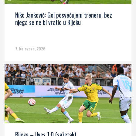
Niko Janković: Gol posvećujem treneru, bez
njega se ne bi vratio u Rijeku
7. kolovoza, 2026
Rijeka – Ilves 1:0 (sažetak)