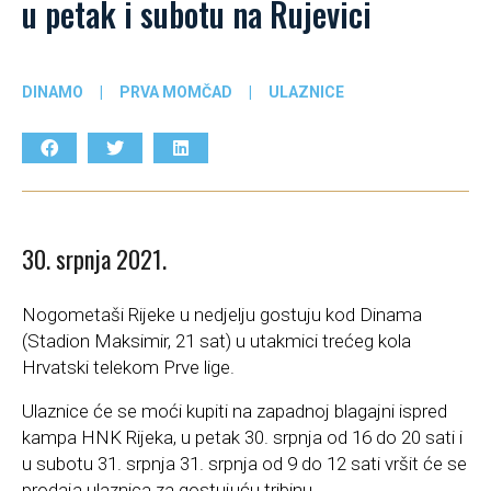
u petak i subotu na Rujevici
DINAMO
|
PRVA MOMČAD
|
ULAZNICE
30. srpnja 2021.
Nogometaši Rijeke u nedjelju gostuju kod Dinama
(Stadion Maksimir, 21 sat) u utakmici trećeg kola
Hrvatski telekom Prve lige.
Ulaznice će se moći kupiti na zapadnoj blagajni ispred
kampa HNK Rijeka, u petak 30. srpnja od 16 do 20 sati i
u subotu 31. srpnja 31. srpnja od 9 do 12 sati vršit će se
prodaja ulaznica za gostujuću tribinu.