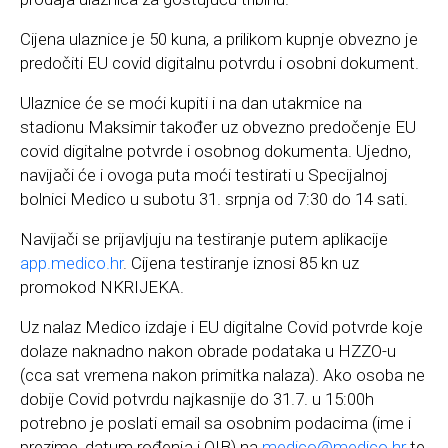
Cijena ulaznice je 50 kuna, a prilikom kupnje obvezno je
predočiti EU covid digitalnu potvrdu i osobni dokument.
Ulaznice će se moći kupiti i na dan utakmice na
stadionu Maksimir također uz obvezno predočenje EU
covid digitalne potvrde i osobnog dokumenta. Ujedno,
navijači će i ovoga puta moći testirati u Specijalnoj
bolnici Medico u subotu 31. srpnja od 7:30 do 14 sati.
Navijači se prijavljuju na testiranje putem aplikacije
app.medico.hr
. Cijena testiranje iznosi 85 kn uz
promokod NKRIJEKA.
Uz nalaz Medico izdaje i EU digitalne Covid potvrde koje
dolaze naknadno nakon obrade podataka u HZZO-u
(cca sat vremena nakon primitka nalaza). Ako osoba ne
dobije Covid potvrdu najkasnije do 31.7. u 15:00h
potrebno je poslati email sa osobnim podacima (ime i
prezime, datum rođenja i OIB) na
medico@medico.hr
te