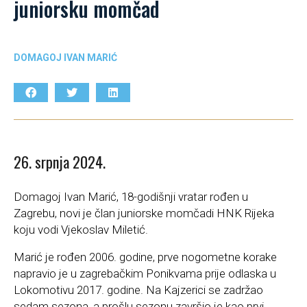
juniorsku momčad
DOMAGOJ IVAN MARIĆ
26. srpnja 2024.
Domagoj Ivan Marić, 18-godišnji vratar rođen u
Zagrebu, novi je član juniorske momčadi HNK Rijeka
koju vodi Vjekoslav Miletić.
Marić je rođen 2006. godine, prve nogometne korake
napravio je u zagrebačkim Ponikvama prije odlaska u
Lokomotivu 2017. godine. Na Kajzerici se zadržao
sedam sezona, a prošlu sezonu završio je kao prvi