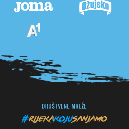
Pogledaj sve partnere
DRUŠTVENE MREŽE