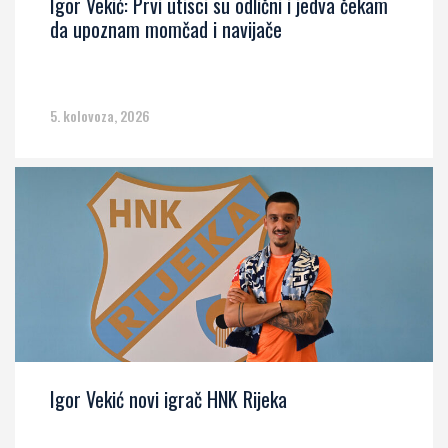
Igor Vekić: Prvi utisci su odlični i jedva čekam
da upoznam momčad i navijače
5. kolovoza, 2026
Igor Vekić novi igrač HNK Rijeka