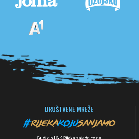
Pogledaj sve partnere
DRUŠTVENE MREŽE
Budi dio HNK Rijeka zajednice na