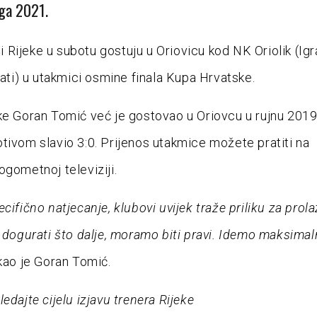
ga 2021.
Rijeke u subotu gostuju u Oriovicu kod NK Oriolik (Igr
 sati) u utakmici osmine finala Kupa Hrvatske.
ke Goran Tomić već je gostovao u Oriovcu u rujnu 2019
tivom slavio 3:0. Prijenos utakmice možete pratiti na
ogometnoj televiziji.
cifično natjecanje, klubovi uvijek traže priliku za prola
j dogurati što dalje, moramo biti pravi. Idemo maksima
ao je Goran Tomić.
edajte cijelu izjavu trenera Rijeke