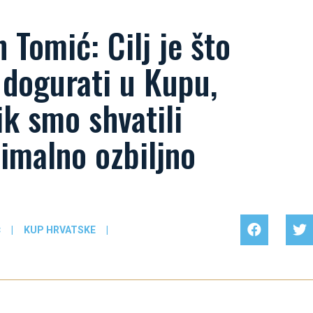
 Tomić: Cilj je što
 dogurati u Kupu,
ik smo shvatili
imalno ozbiljno
Ć
|
KUP HRVATSKE
|