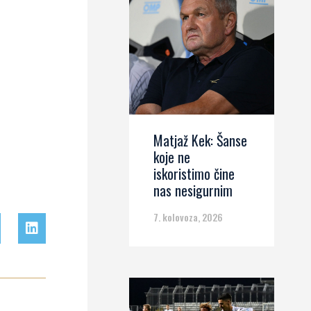
Matjaž Kek: Šanse
koje ne
iskoristimo čine
nas nesigurnim
7. kolovoza, 2026