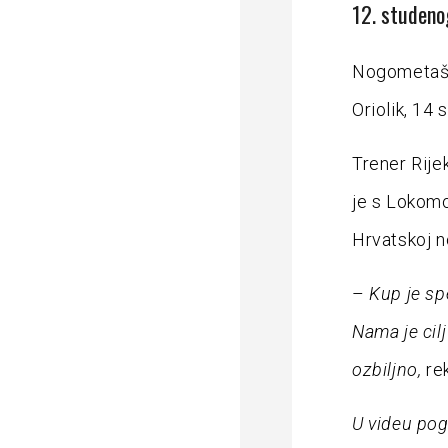
12. studeno
Nogometaši 
Oriolik, 14
Trener Rije
je s Lokomo
Hrvatskoj n
–
Kup je spe
Nama je cil
ozbiljno,
rek
U videu pogl