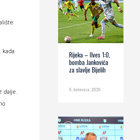
alište
. kada
Rijeka – Ilves 1:0,
bomba Jankovića
za slavlje Bijelih
6. kolovoza, 2026
z dalje.
lno