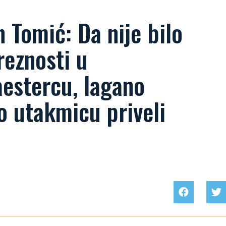
 Tomić: Da nije bilo
reznosti u
estercu, lagano
o utakmicu priveli