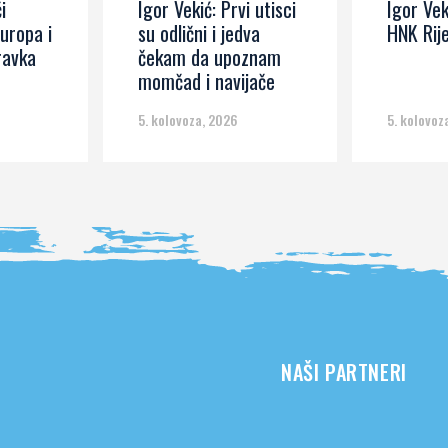
i
Igor Vekić: Prvi utisci
Igor Vek
Europa i
su odlični i jedva
HNK Rij
ravka
čekam da upoznam
momčad i navijače
5. kolovoza, 2026
5. kolovoz
NAŠI PARTNERI