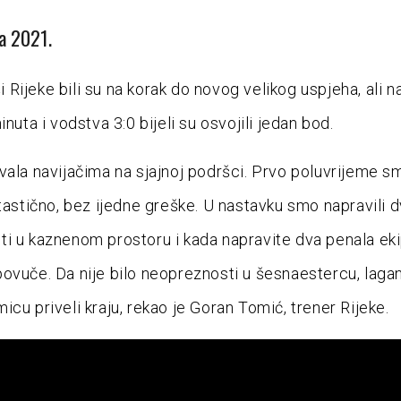
da 2021.
Rijeke bili su na korak do novog velikog uspjeha, ali n
inuta i vodstva 3:0 bijeli su osvojili jedan bod.
vala navijačima na sjajnoj podršci. Prvo poluvrijeme s
ntastično, bez ijedne greške. U nastavku smo napravili d
i u kaznenom prostoru i kada napravite dva penala ek
ovuče. Da nije bilo neopreznosti u šesnaestercu, laga
icu priveli kraju, rekao je Goran Tomić, trener Rijeke.