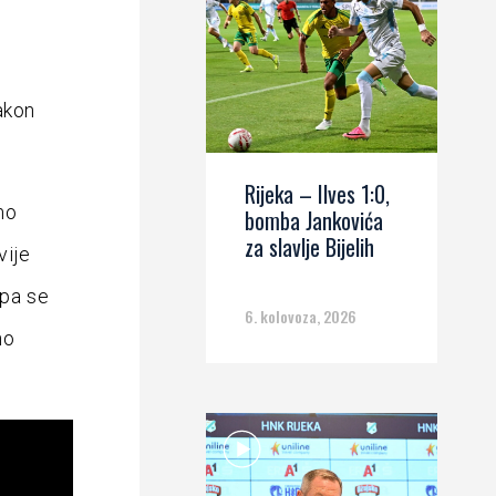
akon
Rijeka – Ilves 1:0,
mo
bomba Jankovića
za slavlje Bijelih
vije
ipa se
6. kolovoza, 2026
no