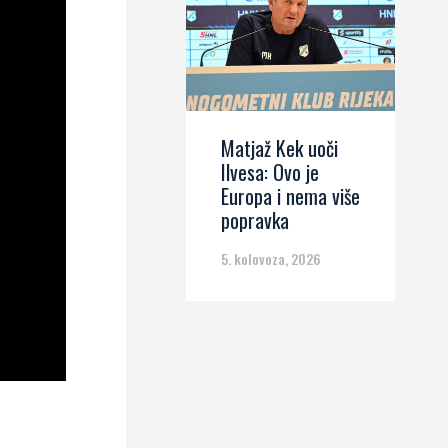
Matjaž Kek uoči
Ilvesa: Ovo je
Europa i nema više
popravka
5. kolovoza, 2026