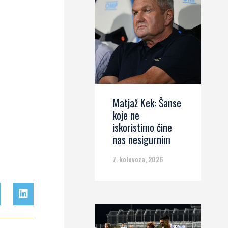
Matjaž Kek: Šanse
koje ne
iskoristimo čine
nas nesigurnim
7. kolovoza, 2026