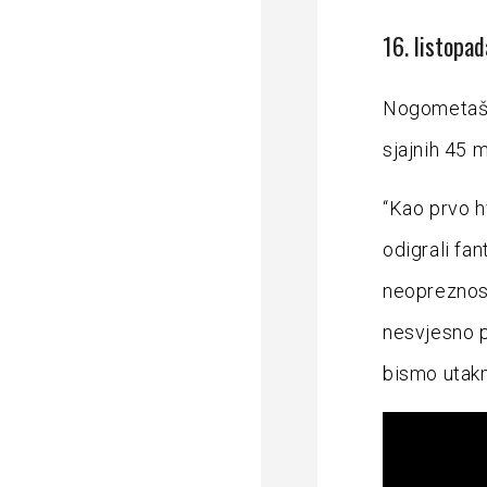
16. listopa
Nogometaši 
sjajnih 45 m
“Kao prvo h
odigrali fa
neopreznost
nesvjesno p
bismo utakm