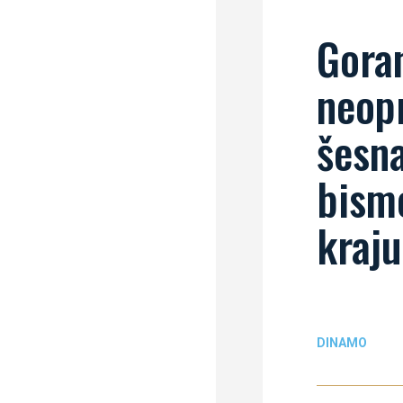
Goran
neop
šesna
bism
kraju
DINAMO