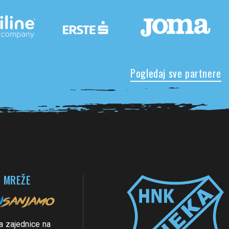
Pogledaj sve partnere
 MREŽE
a zajednice na