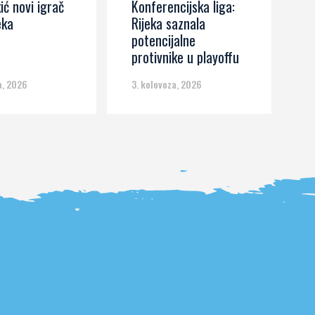
ić novi igrač
Konferencijska liga:
J
eka
Rijeka saznala
Z
potencijalne
k
protivnike u playoffu
d
a, 2026
3. kolovoza, 2026
3.