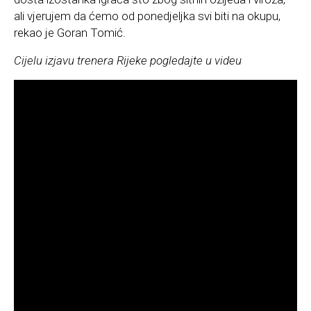
ali vjerujem da ćemo od ponedjeljka svi biti na okupu,
rekao je Goran Tomić.
Cijelu izjavu trenera Rijeke pogledajte u videu