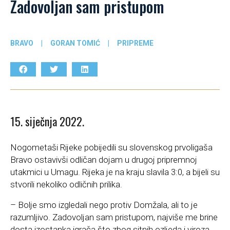
Zadovoljan sam pristupom
BRAVO
|
GORAN TOMIĆ
|
PRIPREME
15. siječnja 2022.
Nogometaši Rijeke pobijedili su slovenskog prvoligaša
Bravo ostavivši odličan dojam u drugoj pripremnoj
utakmici u Umagu. Rijeka je na kraju slavila 3:0, a bijeli su
stvorili nekoliko odličnih prilika.
– Bolje smo izgledali nego protiv Domžala, ali to je
razumljivo. Zadovoljan sam pristupom, najviše me brine
dosta izostanka igrača što zbog sitnih ozljeda i viroza,