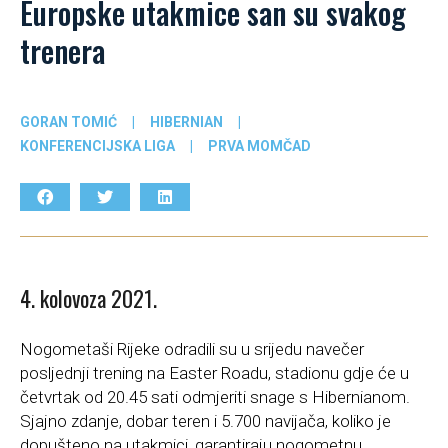
Europske utakmice san su svakog
trenera
GORAN TOMIĆ
|
HIBERNIAN
|
KONFERENCIJSKA LIGA
|
PRVA MOMČAD
4. kolovoza 2021.
Nogometaši Rijeke odradili su u srijedu navečer
posljednji trening na Easter Roadu, stadionu gdje će u
četvrtak od 20.45 sati odmjeriti snage s Hibernianom.
Sjajno zdanje, dobar teren i 5.700 navijača, koliko je
dopušteno na utakmici, garantiraju nogometnu