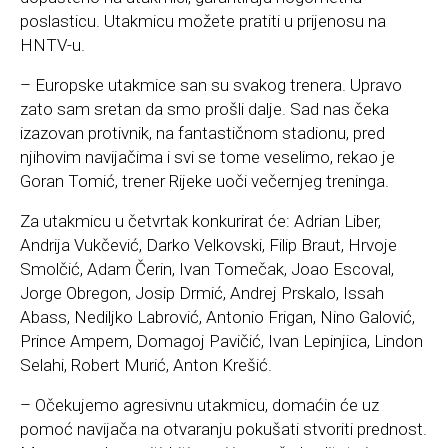
poslasticu. Utakmicu možete pratiti u prijenosu na
HNTV-u.
– Europske utakmice san su svakog trenera. Upravo
zato sam sretan da smo prošli dalje. Sad nas čeka
izazovan protivnik, na fantastičnom stadionu, pred
njihovim navijačima i svi se tome veselimo, rekao je
Goran Tomić, trener Rijeke uoči večernjeg treninga.
Za utakmicu u četvrtak konkurirat će: Adrian Liber,
Andrija Vukčević, Darko Velkovski, Filip Braut, Hrvoje
Smolčić, Adam Čerin, Ivan Tomečak, Joao Escoval,
Jorge Obregon, Josip Drmić, Andrej Prskalo, Issah
Abass, Nediljko Labrović, Antonio Frigan, Nino Galović,
Prince Ampem, Domagoj Pavičić, Ivan Lepinjica, Lindon
Selahi, Robert Murić, Anton Krešić.
– Očekujemo agresivnu utakmicu, domaćin će uz
pomoć navijača na otvaranju pokušati stvoriti prednost.