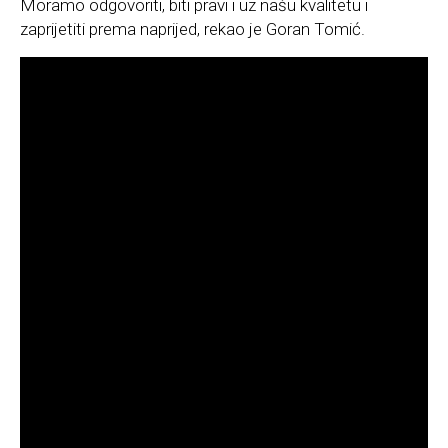
Moramo odgovoriti, biti pravi i uz našu kvalitetu i
zaprijetiti prema naprijed, rekao je Goran Tomić.