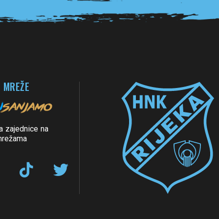
 MREŽE
a zajednice na
mrežama