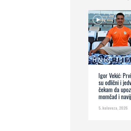
Igor Vekić: Prvi
su odlični i jed
čekam da upo
momčad i navi
5. kolovoza, 2026