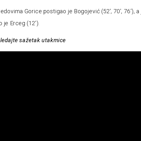
redovima Gorice postigao je Bogojević (52′, 70′, 76′), a
 je Erceg (12′).
ledajte sažetak utakmice