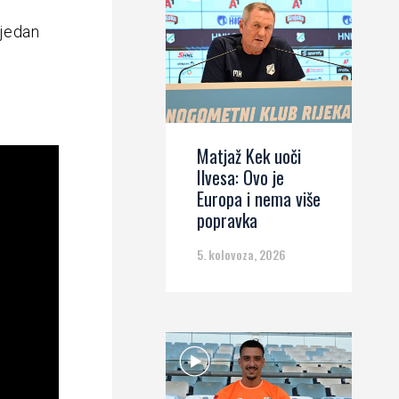
 jedan
Matjaž Kek uoči
Ilvesa: Ovo je
Europa i nema više
popravka
5. kolovoza, 2026