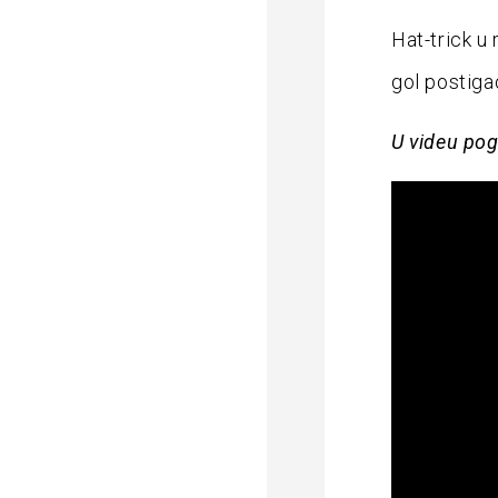
Hat-trick u 
gol postigao
U videu pog