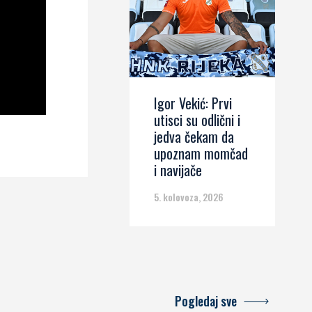
Igor Vekić: Prvi
utisci su odlični i
jedva čekam da
upoznam momčad
i navijače
5. kolovoza, 2026
Pogledaj sve