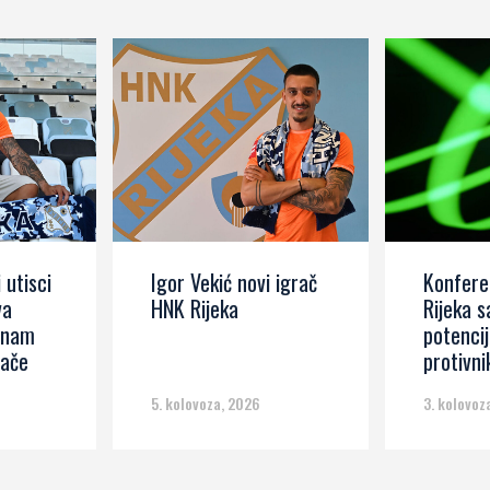
 utisci
Igor Vekić novi igrač
Konferen
va
HNK Rijeka
Rijeka s
znam
potencij
jače
protivni
5. kolovoza, 2026
3. kolovoz