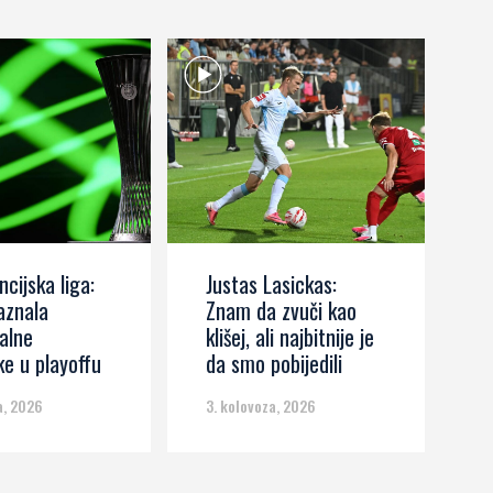
cijska liga:
Justas Lasickas:
R
aznala
Znam da zvuči kao
(
alne
klišej, ali najbitnije je
ke u playoffu
da smo pobijedili
a, 2026
3. kolovoza, 2026
3.