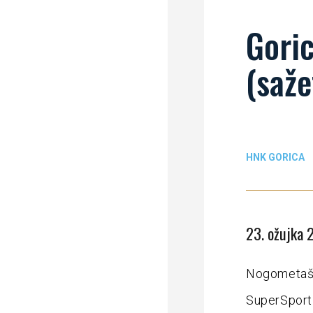
Goric
(saže
HNK GORICA
23. ožujka 
Nogometaši 
SuperSport