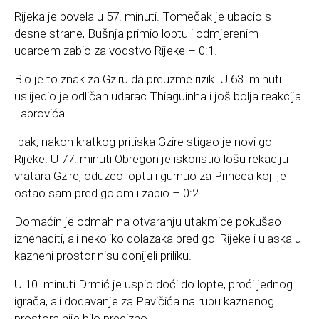
Rijeka je povela u 57. minuti. Tomečak je ubacio s
desne strane, Bušnja primio loptu i odmjerenim
udarcem zabio za vodstvo Rijeke – 0:1.
Bio je to znak za Gziru da preuzme rizik. U 63. minuti
uslijedio je odličan udarac Thiaguinha i još bolja reakcija
Labrovića.
Ipak, nakon kratkog pritiska Gzire stigao je novi gol
Rijeke. U 77. minuti Obregon je iskoristio lošu rekaciju
vratara Gzire, oduzeo loptu i gurnuo za Princea koji je
ostao sam pred golom i zabio – 0:2.
Domaćin je odmah na otvaranju utakmice pokušao
iznenaditi, ali nekoliko dolazaka pred gol Rijeke i ulaska u
kazneni prostor nisu donijeli priliku.
U 10. minuti Drmić je uspio doći do lopte, proći jednog
igrača, ali dodavanje za Pavičića na rubu kaznenog
prostora nije bilo precizno.