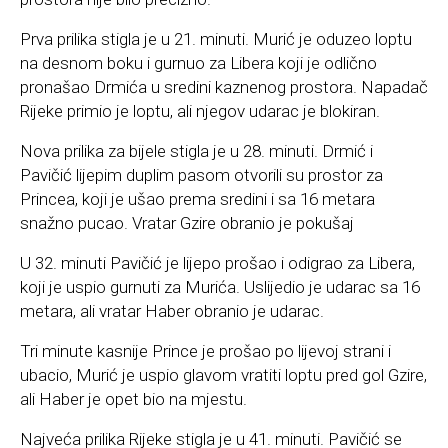
Prva prilika stigla je u 21. minuti. Murić je oduzeo loptu
na desnom boku i gurnuo za Libera koji je odlično
pronašao Drmića u sredini kaznenog prostora. Napadač
Rijeke primio je loptu, ali njegov udarac je blokiran.
Nova prilika za bijele stigla je u 28. minuti. Drmić i
Pavičić lijepim duplim pasom otvorili su prostor za
Princea, koji je ušao prema sredini i sa 16 metara
snažno pucao. Vratar Gzire obranio je pokušaj
U 32. minuti Pavičić je lijepo prošao i odigrao za Libera,
koji je uspio gurnuti za Murića. Uslijedio je udarac sa 16
metara, ali vratar Haber obranio je udarac.
Tri minute kasnije Prince je prošao po lijevoj strani i
ubacio, Murić je uspio glavom vratiti loptu pred gol Gzire,
ali Haber je opet bio na mjestu.
Najveća prilika Rijeke stigla je u 41. minuti. Pavičić se