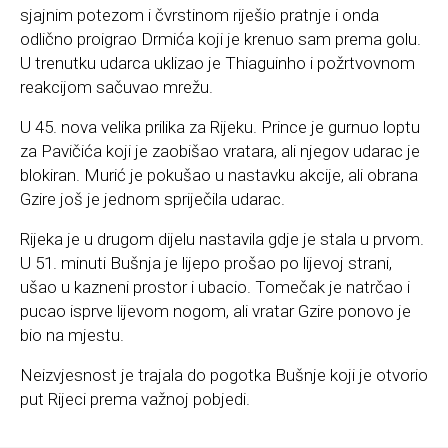
sjajnim potezom i čvrstinom riješio pratnje i onda
odlično proigrao Drmića koji je krenuo sam prema golu.
U trenutku udarca uklizao je Thiaguinho i požrtvovnom
reakcijom sačuvao mrežu.
U 45. nova velika prilika za Rijeku. Prince je gurnuo loptu
za Pavičića koji je zaobišao vratara, ali njegov udarac je
blokiran. Murić je pokušao u nastavku akcije, ali obrana
Gzire još je jednom spriječila udarac.
Rijeka je u drugom dijelu nastavila gdje je stala u prvom.
U 51. minuti Bušnja je lijepo prošao po lijevoj strani,
ušao u kazneni prostor i ubacio. Tomečak je natrčao i
pucao isprve lijevom nogom, ali vratar Gzire ponovo je
bio na mjestu.
Neizvjesnost je trajala do pogotka Bušnje koji je otvorio
put Rijeci prema važnoj pobjedi.