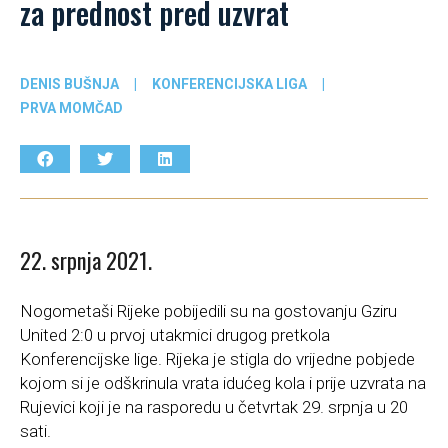
za prednost pred uzvrat
DENIS BUŠNJA
|
KONFERENCIJSKA LIGA
|
PRVA MOMČAD
22. srpnja 2021.
Nogometaši Rijeke pobijedili su na gostovanju Gziru
United 2:0 u prvoj utakmici drugog pretkola
Konferencijske lige. Rijeka je stigla do vrijedne pobjede
kojom si je odškrinula vrata idućeg kola i prije uzvrata na
Rujevici koji je na rasporedu u četvrtak 29. srpnja u 20
sati.