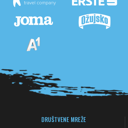
Pogledaj sve partnere
DRUŠTVENE MREŽE