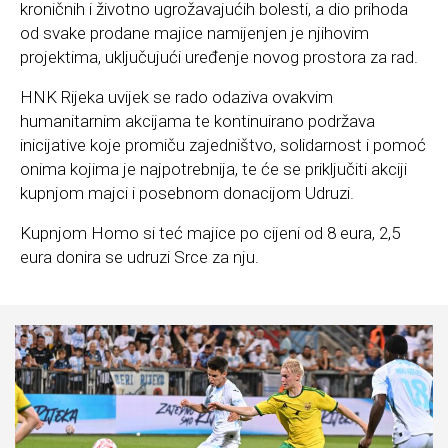
kroničnih i životno ugrožavajućih bolesti, a dio prihoda
od svake prodane majice namijenjen je njihovim
projektima, uključujući uređenje novog prostora za rad.
HNK Rijeka uvijek se rado odaziva ovakvim
humanitarnim akcijama te kontinuirano podržava
inicijative koje promiču zajedništvo, solidarnost i pomoć
onima kojima je najpotrebnija, te će se priključiti akciji
kupnjom majci i posebnom donacijom Udruzi.
Kupnjom Homo si teć majice po cijeni od 8 eura, 2,5
eura donira se udruzi Srce za nju.