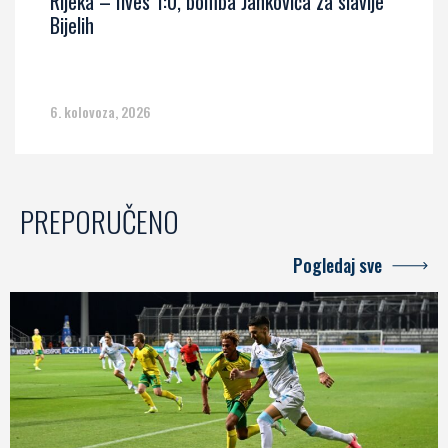
Rijeka – Ilves 1:0, bomba Jankovića za slavlje
Bijelih
6. kolovoza, 2026
PREPORUČENO
Pogledaj sve