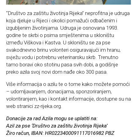
“Društvo za zaštitu životinja Rijeka” neprofitna je udruga
koja djeluje u Rijeci i okolici pomažući odbačenim i
izgubljenim životinjama. Udruga je osnovana 1993.
godine te skrbi o psima smještenima u skloništu
između Viškova i Kastva. U skloništu se za pse
svakodnevno brinu volonteri osiguravajući im hranu,
svježu vodu i potrebnu veterinarsku skrb. Trenutno
tamo boravi oko stotinu pasa svih dobi, a godišnje
preko azila svoj novi dom nađe oko 300 pasa.
Više informacija o azilu te o tome kako možete pomoći
– udomljavanjem, donacijama, sponzoriranjem,
volontiranjem, kao i kontakt informacije, dostupne su na
web stranici zz-rijeka.org.
Donacije za rad Azila mogu se uplatiti na:
Azil za pse ‘Društvo za zaštitu životinja Rijeka’
Žiro račun, IBAN: HR0223400091117016982 PBZ