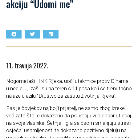
akciju “Udomi me”
11. travnja 2022.
Nogometaši HNK Rijeka, uoči utakmice protiv Dinama
u nedjelju, izašli su na teren s 11 pasa koji se trenutačno
nalaze u azilu “Društvo za zaštitu životinja Rijeka”.
Pas je čovjekov najbolji prijatelj, ne samo zbog izreke,
već zato što je dokazano da psi imaju vrlo dobar utjecaj
na svoje vlasnike. Šetnja i igra sa psom smanjuju stres i
osjećaj usamljenosti te dokazano pozitivno djeluju na
mentalno zdravlje. Razmislite o udomljavanju i posjetite