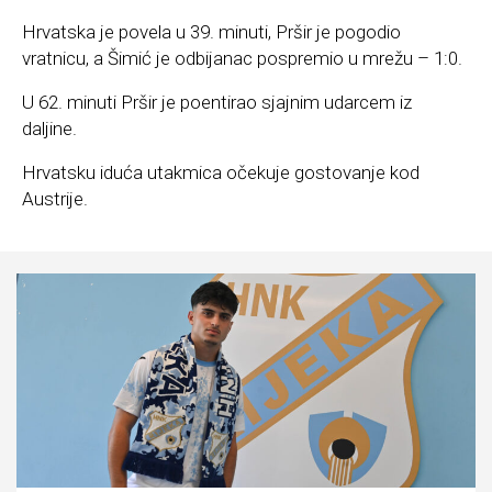
Hrvatska je povela u 39. minuti, Pršir je pogodio
vratnicu, a Šimić je odbijanac pospremio u mrežu – 1:0.
U 62. minuti Pršir je poentirao sjajnim udarcem iz
daljine.
Hrvatsku iduća utakmica očekuje gostovanje kod
Austrije.