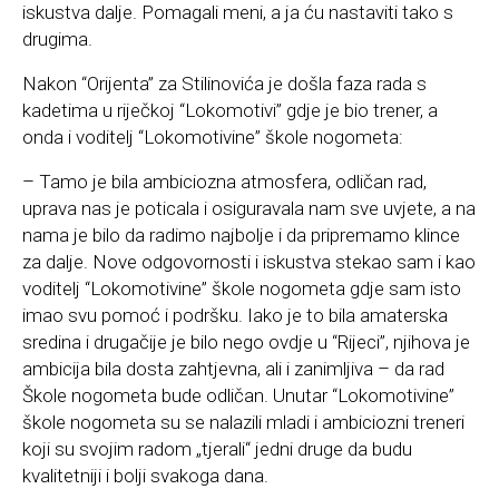
iskustva dalje. Pomagali meni, a ja ću nastaviti tako s
drugima.
Nakon “Orijenta” za Stilinovića je došla faza rada s
kadetima u riječkoj “Lokomotivi” gdje je bio trener, a
onda i voditelj “Lokomotivine” škole nogometa:
– Tamo je bila ambiciozna atmosfera, odličan rad,
uprava nas je poticala i osiguravala nam sve uvjete, a na
nama je bilo da radimo najbolje i da pripremamo klince
za dalje. Nove odgovornosti i iskustva stekao sam i kao
voditelj “Lokomotivine” škole nogometa gdje sam isto
imao svu pomoć i podršku. Iako je to bila amaterska
sredina i drugačije je bilo nego ovdje u “Rijeci”, njihova je
ambicija bila dosta zahtjevna, ali i zanimljiva – da rad
Škole nogometa bude odličan. Unutar “Lokomotivine”
škole nogometa su se nalazili mladi i ambiciozni treneri
koji su svojim radom „tjerali“ jedni druge da budu
kvalitetniji i bolji svakoga dana.