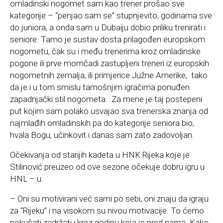
omladinski nogomet sam kao trener prošao sve
kategorije – “penjao sam se” stupnjevito, godinama sve
do juniora, a onda sam u Dubaiju dobio priliku trenirati i
seniore. Tamo je sustav dosta prilagođen europskom
nogometu, čak su i među trenerima kroz omladinske
pogone ili prve momčadi zastupljeni treneri iz europskih
nogometnih zemalja, ili primjerice Južne Amerike, tako
da je i u tom smislu tamošnjim igračima ponuđen
zapadnjački stil nogometa. Za mene je taj postepeni
put kojim sam polako usvajao sva trenerska znanja od
najmlađih omladinskih pa do kategorije seniora bio,
hvala Bogu, učinkovit i danas sam zato zadovoljan.
Očekivanja od starijih kadeta u HNK Rijeka koje je
Stilinović preuzeo od ove sezone očekuje dobru igru u
HNL – u.
– Oni su motivirani već sami po sebi, oni znaju da igraju
za “Rijeku” i na visokom su nivou motivacije. To ćemo
pokušati zadržati i kroz godinu koja je pred nama. Kako