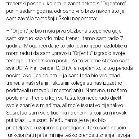
trenerski posao u kojem je zanat pekao s “Orijentom”
punih sedam godina, odnosno vrlo brzo nakon što je i
sam završio tamošnju Školu nogometa:
– “Orijent” je bio moja prva službena stepenica gdje
sam krenuo kao vrlo mlad trener i tamo sam radio 7
godina. Mogu reći da je to bilo jedno lijepo razdoblje u
mom radu i da sam upravo u “Orijentu” izgradio svoje
temelje u trenerskom poslu. Za to vrijeme stekao sam i
sve UEFA-ine licence: C, B i A, a i općenito, iz tog perioda
nosim jako lijep dojam – ja sam tada bio vrlo mlad
trener, a naši stariji i iskusniji kolege su nas izuzetno
podržavali u razvoju i mentoriranju. Naravno, u našem
poslu ima i trenera koji su tašti, koji neće rado dijeliti
svoje znanje s mlađima, ali moje iskustvo nije takvo.
Susretao sam se s ljudima i trenerima koji su mi svaki
put izlazili u susret. Među nama je uvijek bilo
prijateljstvo i uzajamno pomaganje, tako sam naučio
funkcionirati i ja te mi nije teško prenositi znanja i svoja