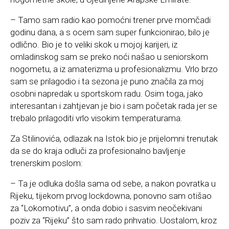
– Tamo sam radio kao pomoćni trener prve momčadi
godinu dana, a s ocem sam super funkcionirao, bilo je
odlično. Bio je to veliki skok u mojoj karijeri, iz
omladinskog sam se preko noći našao u seniorskom
nogometu, a iz amaterizma u profesionalizmu. Vrlo brzo
sam se prilagodio i ta sezona je puno značila za moj
osobni napredak u sportskom radu. Osim toga, jako
interesantan i zahtjevan je bio i sam početak rada jer se
trebalo prilagoditi vrlo visokim temperaturama.
Za Stilinovića, odlazak na Istok bio je prijelomni trenutak
da se do kraja odluči za profesionalno bavljenje
trenerskim poslom:
– Ta je odluka došla sama od sebe, a nakon povratka u
Rijeku, tijekom prvog lockdowna, ponovno sam otišao
za “Lokomotivu”, a onda dobio i sasvim neočekivani
poziv za “Rijeku” što sam rado prihvatio. Uostalom, kroz