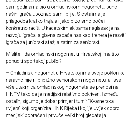
sam godinama bio u omladinskom nogometu, puno
naših igrača upoznao sam i prije. S ostalima je
prilagodba kratko trajala i jako brzo smo počeli
konkretno raditi. U kadetskim ekipama naglasak je na
razvoju igrača, a glavna zadaća nas kao trenera je razviti
igrača za juniorski staž, a zatim za seniorski.
Mislite li da omladinski nogomet u Hrvatskoj ima što
ponuditi sportskoj publici?
– Omladinski nogomet u Hrvatskoj ima svoje poklonike,
naravno nije ni približno seniorskom nogometu, ali sve
više utakmica omladinskog nogometa se prenosi na
HNTV tako da je medijski relativno pokriven. Između
ostalih, sigurno je dobar primjer i turnir “Kvarnerska
rivijera” koji organizira HNK Rijeka i koji je uvijek dobro
medijski popraćen i privuče veliki broj gledatelja.