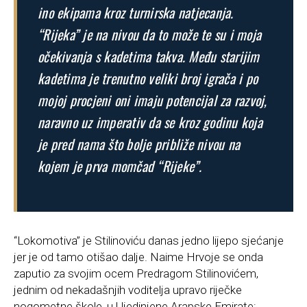
ino ekipama kroz turnirska natjecanja.
“Rijeka” je na nivou da to može te su i moja
očekivanja s kadetima takva. Među starijim
kadetima je trenutno veliki broj igrača i po
mojoj procjeni oni imaju potencijal za razvoj,
naravno uz imperativ da se kroz godinu koja
je pred nama što bolje približe nivou na
kojem je prva momčad “Rijeke”.
“Lokomotiva” je Stilinoviću danas jedno lijepo sjećanje
jer je od tamo otišao dalje. Naime Hrvoje se onda
zaputio za svojim ocem Predragom Stilinovićem,
jednim od nekadašnjih voditelja upravo riječke
nogometne škole, u Ujedinjene Arapske Emirate: