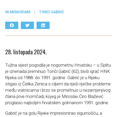
IN MEMORIAM
|
TONČI GABRIĆ
28. listopada 2024.
Tužna vijest pogodila je nogometnu Hrvatsku – u Splitu
je iznenada preminuo Tonči Gabrić (62), bivši igrač HNK
Rijeka od 1988. do 1991. godine. Gabrić je u Rijeku
stigao iz Čelika Zenica s ciljem da riješi riječke probleme
među vratnicama i brzo se prometnuo u nezamjenjivog
člana prve momčadi, kojeg je Miroslav Ćiro Blažević
proglasio najboljim hrvatskim golmanom 1991. godine.
Gabrić je na golu Rijeke impresionirao sigurnošću, a