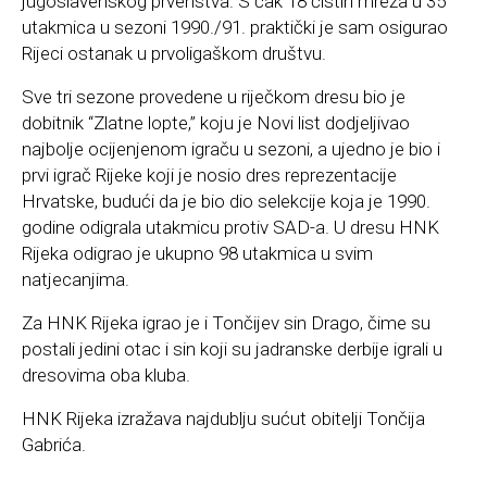
jugoslavenskog prvenstva. S čak 18 čistih mreža u 35
utakmica u sezoni 1990./91. praktički je sam osigurao
Rijeci ostanak u prvoligaškom društvu.
Sve tri sezone provedene u riječkom dresu bio je
dobitnik “Zlatne lopte,” koju je Novi list dodjeljivao
najbolje ocijenjenom igraču u sezoni, a ujedno je bio i
prvi igrač Rijeke koji je nosio dres reprezentacije
Hrvatske, budući da je bio dio selekcije koja je 1990.
godine odigrala utakmicu protiv SAD-a. U dresu HNK
Rijeka odigrao je ukupno 98 utakmica u svim
natjecanjima.
Za HNK Rijeka igrao je i Tončijev sin Drago, čime su
postali jedini otac i sin koji su jadranske derbije igrali u
dresovima oba kluba.
HNK Rijeka izražava najdublju sućut obitelji Tončija
Gabrića.