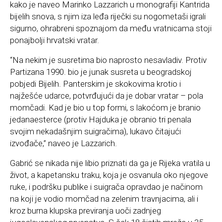
kako je naveo Marinko Lazzarich u monografiji Kantrida
bijelih snova, s njim iza leđa riječki su nogometaši igrali
sigurno, ohrabreni spoznajom da među vratnicama stoji
ponajbolji hrvatski vratar.
“Na nekim je susretima bio naprosto nesavladiv. Protiv
Partizana 1990. bio je junak susreta u beogradskoj
pobjedi Bijelih. Panterskim je skokovima krotio i
najžešće udarce, potvrđujući da je dobar vratar – pola
momčadi. Kad je bio u top formi, s lakoćom je branio
jedanaesterce (protiv Hajduka je obranio tri penala
svojim nekadašnjim suigračima), lukavo čitajući
izvođače,” naveo je Lazzarich.
Gabrić se nikada nije libio priznati da ga je Rijeka vratila u
život, a kapetansku traku, koja je osvanula oko njegove
ruke, i podršku publike i suigrača opravdao je načinom
na koji je vodio momčad na zelenim travnjacima, ali i
kroz burna klupska previranja uoči zadnjeg