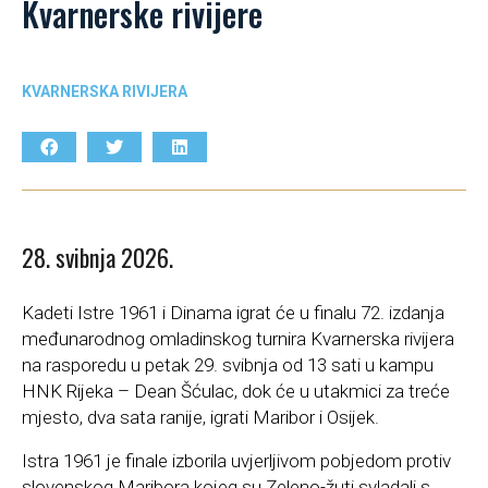
Kvarnerske rivijere
KVARNERSKA RIVIJERA
28. svibnja 2026.
Kadeti Istre 1961 i Dinama igrat će u finalu 72. izdanja
međunarodnog omladinskog turnira Kvarnerska rivijera
na rasporedu u petak 29. svibnja od 13 sati u kampu
HNK Rijeka – Dean Šćulac, dok će u utakmici za treće
mjesto, dva sata ranije, igrati Maribor i Osijek.
Istra 1961 je finale izborila uvjerljivom pobjedom protiv
slovenskog Maribora kojeg su Zeleno-žuti svladali s