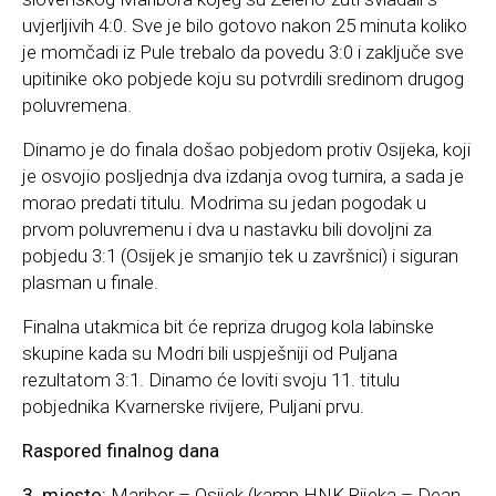
uvjerljivih 4:0. Sve je bilo gotovo nakon 25 minuta koliko
je momčadi iz Pule trebalo da povedu 3:0 i zaključe sve
upitinike oko pobjede koju su potvrdili sredinom drugog
poluvremena.
Dinamo je do finala došao pobjedom protiv Osijeka, koji
je osvojio posljednja dva izdanja ovog turnira, a sada je
morao predati titulu. Modrima su jedan pogodak u
prvom poluvremenu i dva u nastavku bili dovoljni za
pobjedu 3:1 (Osijek je smanjio tek u završnici) i siguran
plasman u finale.
Finalna utakmica bit će repriza drugog kola labinske
skupine kada su Modri bili uspješniji od Puljana
rezultatom 3:1. Dinamo će loviti svoju 11. titulu
pobjednika Kvarnerske rivijere, Puljani prvu.
Raspored finalnog dana
3. mjesto:
Maribor – Osijek (kamp HNK Rijeka – Dean