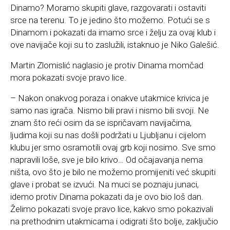
Dinamo? Moramo skupiti glave, razgovarati i ostaviti
srce na terenu. To je jedino što možemo. Potući se s
Dinamom i pokazati da imamo srce i želju za ovaj klub i
ove navijače koji su to zaslužili, istaknuo je Niko Galešić.
Martin Zlomislić naglasio je protiv Dinama momčad
mora pokazati svoje pravo lice.
– Nakon onakvog poraza i onakve utakmice krivica je
samo nas igrača. Nismo bili pravi i nismo bili svoji. Ne
znam što reći osim da se ispričavam navijačima,
ljudima koji su nas došli podržati u Ljubljanu i cijelom
klubu jer smo osramotili ovaj grb koji nosimo. Sve smo
napravili loše, sve je bilo krivo… Od očajavanja nema
ništa, ovo što je bilo ne možemo promijeniti već skupiti
glave i probat se izvući. Na muci se poznaju junaci,
idemo protiv Dinama pokazati da je ovo bio loš dan.
Želimo pokazati svoje pravo lice, kakvo smo pokazivali
na prethodnim utakmicama i odigrati što bolje, zaključio