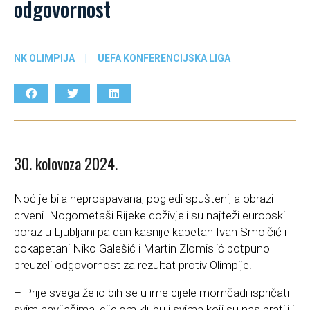
odgovornost
NK OLIMPIJA
|
UEFA KONFERENCIJSKA LIGA
30. kolovoza 2024.
Noć je bila neprospavana, pogledi spušteni, a obrazi
crveni. Nogometaši Rijeke doživjeli su najteži europski
poraz u Ljubljani pa dan kasnije kapetan Ivan Smolčić i
dokapetani Niko Galešić i Martin Zlomislić potpuno
preuzeli odgovornost za rezultat protiv Olimpije.
– Prije svega želio bih se u ime cijele momčadi ispričati
svim navijačima, cijelom klubu i svima koji su nas pratili i