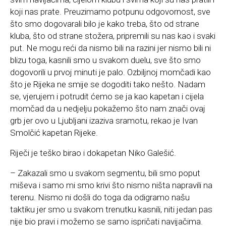
koji nas prate. Preuzimamo potpunu odgovornost, sve
što smo dogovarali bilo je kako treba, što od strane
kluba, što od strane stožera, pripremili su nas kao i svaki
put. Ne mogu reći da nismo bili na razini jer nismo bili ni
blizu toga, kasnili smo u svakom duelu, sve što smo
dogovorili u prvoj minuti je palo. Ozbiljnoj momčadi kao
što je Rijeka ne smije se dogoditi tako nešto. Nadam
se, vjerujem i potrudit ćemo se ja kao kapetan i cijela
momčad da u nedjelju pokažemo što nam znači ovaj
grb jer ovo u Ljubljani izaziva sramotu, rekao je Ivan
Smolčić kapetan Rijeke.
Riječi je teško birao i dokapetan Niko Galešić.
– Zakazali smo u svakom segmentu, bili smo poput
miševa i samo mi smo krivi što nismo ništa napravili na
terenu. Nismo ni došli do toga da odigramo našu
taktiku jer smo u svakom trenutku kasnili, niti jedan pas
nije bio pravi i možemo se samo ispričati navijačima.