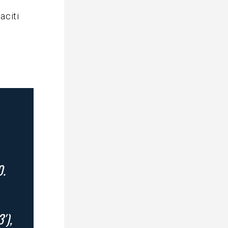
aciti
0.
′),