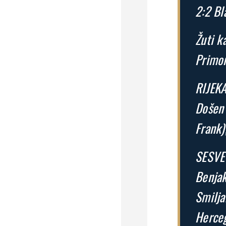
2:2 Bl
Žuti k
Primor
RIJEKA
Došen 
Frank)
SESVET
Benjak
Smilja
Herceg