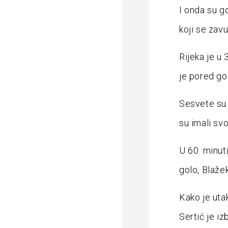
I onda su g
koji se zavu
Rijeka je u 
je pored go
Sesvete su 
su imali svo
U 60. minuti
golo, Blažek
Kako je utak
Sertić je iz