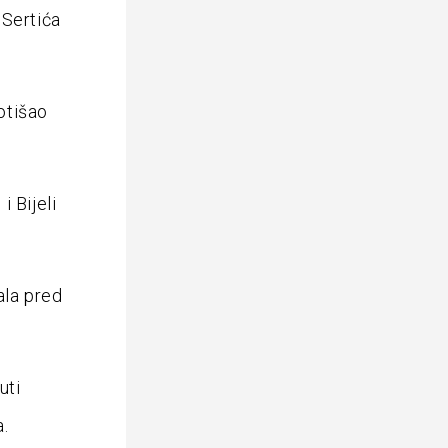
 Sertića
 otišao
 Bijeli
ala pred
uti
a.