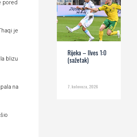
je pored
Thaqi je
Rijeka – Ilves 1:0
la blizu
(sažetak)
7. kolovoza, 2026
 pala na
ršio