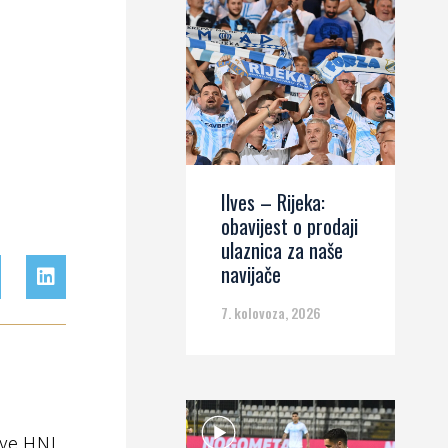
Ilves – Rijeka:
obavijest o prodaji
ulaznica za naše
navijače
7. kolovoza, 2026
rve HNL.