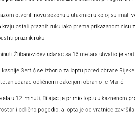
orazom otvorili novu sezonu u utakmici u kojoj su imali 
na kraju ostali praznih ruku iako prema prikazanom nisu z
ustiti praznik ruku.
minuti Žlibanovićev udarac sa 16 metara uhvatio je vrata
 kasnije Sertić se izborio za loptu pored obrane Rijeke,
itetan udarac odličnom reakcijom obranio je Marić.
vela u 12. minuti, Bilajac je primio loptu u kaznenom pr
rostor i odlično pogodio, a lopta je od vratnice završil