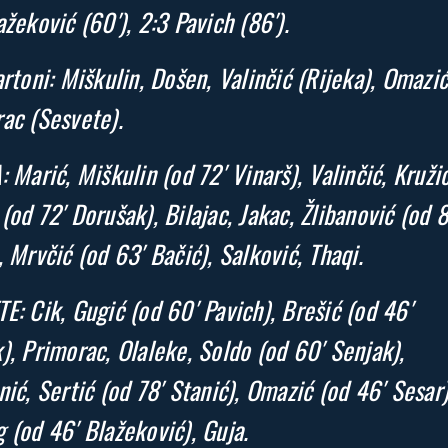
ažeković (60′), 2:3 Pavich (86′).
artoni: Miškulin, Došen, Valinčić (Rijeka), Omazić
ac (Sesvete).
: Marić, Miškulin (od 72′ Vinarš), Valinčić, Kružić
(od 72′ Dorušak), Bilajac, Jakac, Žlibanović (od 8
, Mrvčić (od 63′ Bačić), Salković, Thaqi.
E: Cik, Gugić (od 60′ Pavich), Brešić (od 46′
), Primorac, Olaleke, Soldo (od 60′ Senjak),
nić, Sertić (od 78′ Stanić), Omazić (od 46′ Sesar)
 (od 46′ Blažeković), Guja.