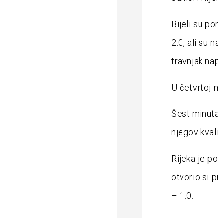
Bijeli su p
2:0, ali su 
travnjak nap
U četvrtoj 
Šest minuta
njegov kval
Rijeka je po
otvorio si p
– 1:0.