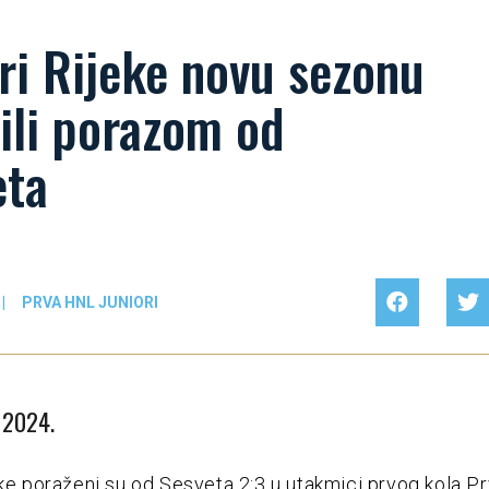
ri Rijeke novu sezonu
ili porazom od
eta
|
PRVA HNL JUNIORI
a 2024.
eke poraženi su od Sesveta 2:3 u utakmici prvog kola P