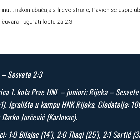
minuti, nakon ubačaja s lijeve strane, Pavich se uspio ub
čuvara i ugurati loptu za 2:3.
 – Sesvete 2:3
ca 1. kola Prve HNL – juniori: Rijeka – Sesvete
:1). Igralište u kampu HNK Rijeka. Gledatelja: 10
 Darko Jurčević (Karlovac).
ci: 1:0 Bilajac (14′), 2:0 Thaqi (25′), 2:1 Sertić (33