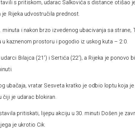
stavili s pritiskom, udarac Salkovića s distance otišao 
a je Rijeka udvostručila prednost.
0. minuta i nakon brzo izvedenog ubacivanja sa strane, 
u u kaznenom prostoru i pogodio iz uskog kuta – 2:0.
u udarci Bilajca (21′) i Sertića (22′), a Rijeka je ponovo bi
inuti.
g ubačaja, vratar Sesveta kratko je odbio loptu koja je
 čiji je udarac blokiran.
stavila pritiskati, lijepu akciju u 30. minuti Došen je zav
ega je ukrotio Cik.