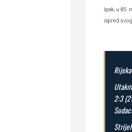
Ipak, u 85. 
ispred svog 
Rijeka
Utakmi
2:3 (2
Sudac:
Strijel