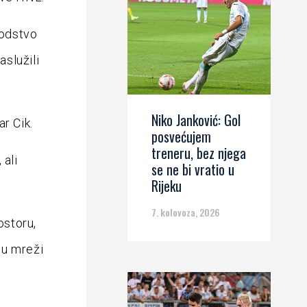
vodstvo
aslužili
Niko Janković: Gol
r Cik.
posvećujem
treneru, bez njega
 ali
se ne bi vratio u
Rijeku
7. kolovoza, 2026
ostoru,
a u mreži