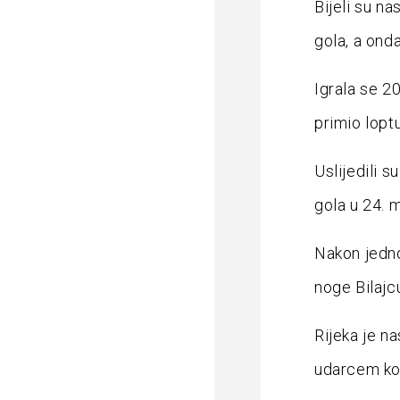
Bijeli su na
gola, a ond
Igrala se 2
primio lopt
Uslijedili s
gola u 24. m
Nakon jedno
noge Bilajcu
Rijeka je na
udarcem koj