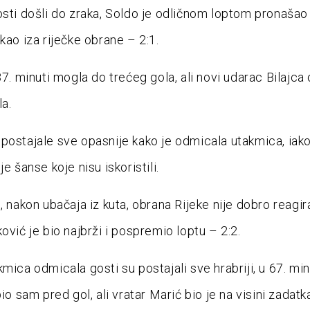
osti došli do zraka, Soldo je odličnom loptom pronašao
kao iza riječke obrane – 2:1.
37. minuti mogla do trećeg gola, ali novi udarac Bilajca
la.
postajale sve opasnije kako je odmicala utakmica, iako i
je šanse koje nisu iskoristili.
, nakon ubačaja iz kuta, obrana Rijeke nije dobro reagir
ović je bio najbrži i pospremio loptu – 2:2.
mica odmicala gosti su postajali sve hrabriji, u 67. min
bio sam pred gol, ali vratar Marić bio je na visini zadatk