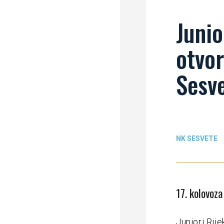
Junio
otvor
Sesv
NK SESVETE
17. kolovoz
Juniori Rij