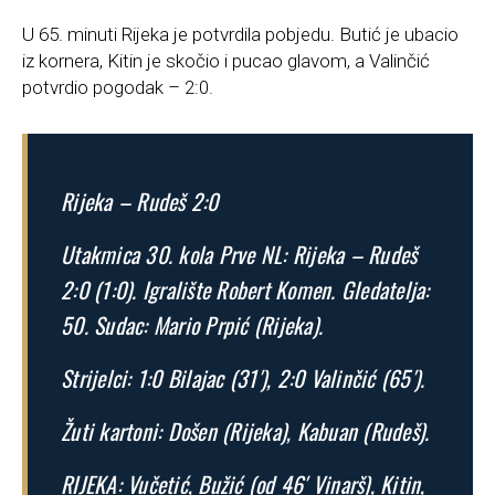
U 65. minuti Rijeka je potvrdila pobjedu. Butić je ubacio
iz kornera, Kitin je skočio i pucao glavom, a Valinčić
potvrdio pogodak – 2:0.
Rijeka – Rudeš 2:0
Utakmica 30. kola Prve NL: Rijeka – Rudeš
2:0 (1:0). Igralište Robert Komen. Gledatelja:
50. Sudac: Mario Prpić (Rijeka).
Strijelci: 1:0 Bilajac (31′), 2:0 Valinčić (65′).
Žuti kartoni: Došen (Rijeka), Kabuan (Rudeš).
RIJEKA: Vučetić, Bužić (od 46′ Vinarš), Kitin,