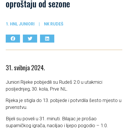
oproštaju od sezone
1. HNL JUNIORI
|
NK RUDEŠ
31. svibnja 2024.
Juniori Rijeke pobijedili su Rudeš 2:0 u utakmici
posljednjeg, 30. kola, Prve NL.
Rijeka je stigla do 13. pobjede i potvrdila šesto mjesto u
prvenstvu.
Bijeli su poveli u 31. minuti. Bilajac je prošao
suparničkog igrača, naciljao i lijepo pogodio – 1:0.