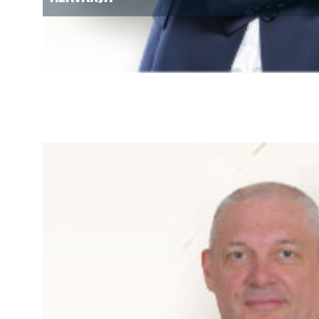
član Nadzornog odbor