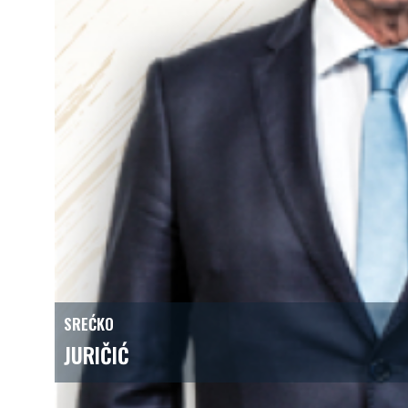
SREĆKO
JURIČIĆ