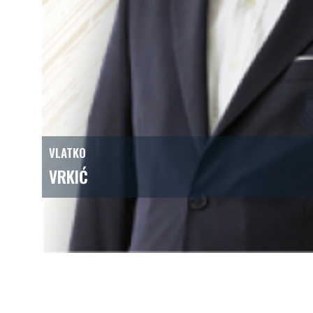
VLATKO
VRKIĆ
prokurist