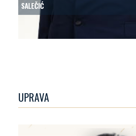
SALEČIĆ
član Nadzornog odbor
UPRAVA