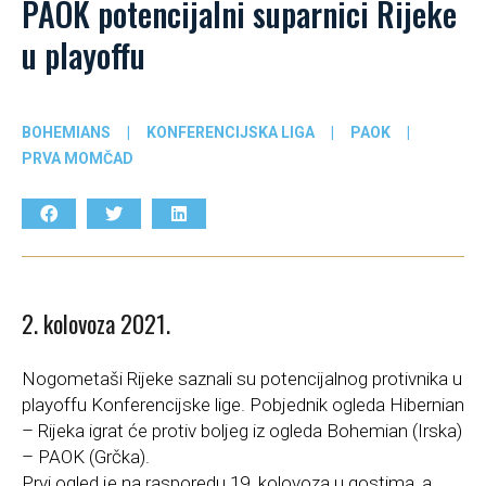
PAOK potencijalni suparnici Rijeke
u playoffu
BOHEMIANS
|
KONFERENCIJSKA LIGA
|
PAOK
|
PRVA MOMČAD
2. kolovoza 2021.
Nogometaši Rijeke saznali su potencijalnog protivnika u
playoffu Konferencijske lige. Pobjednik ogleda Hibernian
– Rijeka igrat će protiv boljeg iz ogleda Bohemian (Irska)
– PAOK (Grčka).
Prvi ogled je na rasporedu 19. kolovoza u gostima, a