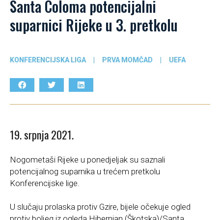
Santa Coloma potencijalni
suparnici Rijeke u 3. pretkolu
KONFERENCIJSKA LIGA
|
PRVA MOMČAD
|
UEFA
19. srpnja 2021.
Nogometaši Rijeke u ponedjeljak su saznali
potencijalnog suparnika u trećem pretkolu
Konferencijske lige.
U slučaju prolaska protiv Gzire, bijele očekuje ogled
protiv boljeg iz ogleda Hibernian (Škotska)/Santa