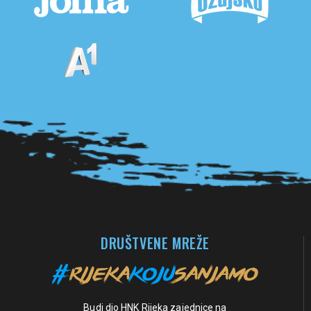
Pogledaj sve partnere
DRUŠTVENE MREŽE
Budi dio HNK Rijeka zajednice na