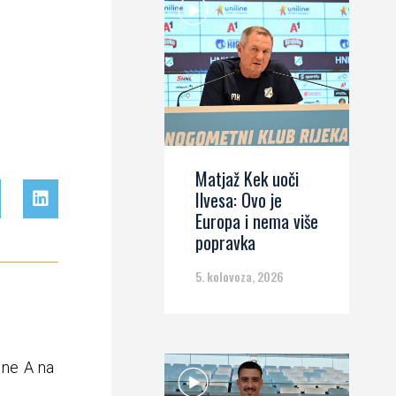
Matjaž Kek uoči
Ilvesa: Ovo je
Europa i nema više
popravka
5. kolovoza, 2026
ine A na