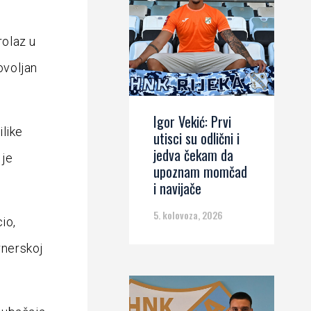
rolaz u
ovoljan
Igor Vekić: Prvi
ilike
utisci su odlični i
jedva čekam da
 je
upoznam momčad
i navijače
5. kolovoza, 2026
cio,
rnerskoj