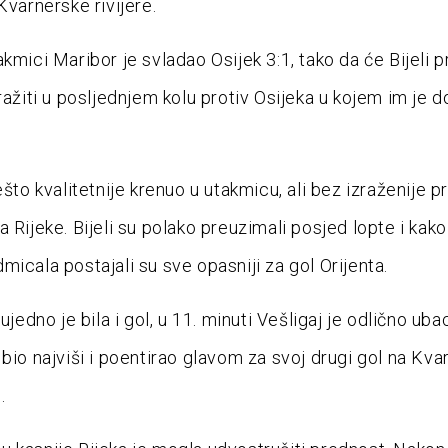
Kvarnerske rivijere.
kmici Maribor je svladao Osijek 3:1, tako da će Bijeli p
ražiti u posljednjem kolu protiv Osijeka u kojem im je d
ešto kvalitetnije krenuo u utakmicu, ali bez izraženije pr
 Rijeke. Bijeli su polako preuzimali posjed lopte i kako
micala postajali su sve opasniji za gol Orijenta.
 ujedno je bila i gol, u 11. minuti Vešligaj je odlično uba
 bio najviši i poentirao glavom za svoj drugi gol na Kva
.