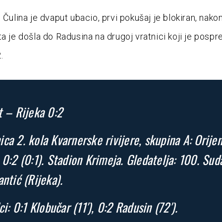
 Čulina je dvaput ubacio, prvi pokušaj je blokiran, nako
ta je došla do Radusina na drugoj vratnici koji je pospr
.
t – Rijeka 0:2
ca 2. kola Kvarnerske rivijere, skupina A: Orije
 0:2 (0:1). Stadion Krimeja. Gledatelja: 100. Sud
antić (Rijeka).
ci: 0:1 Klobučar (11′), 0:2 Radusin (72′).