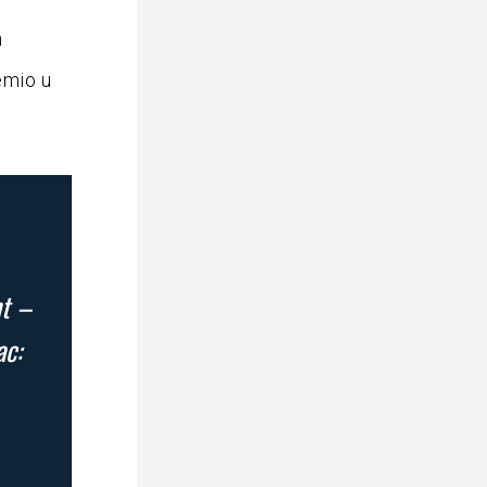
n
emio u
nt –
ac: