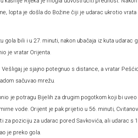
 kasnije Rijeka je mogla udvostručiti prednost. Nakon
ane, lopta je došla do Božine čiji je udarac ukrotio vrata
izu gola bili i u 27. minuti, nakon ubačaja iz kuta udarac
io je vratar Orijenta.
i Vešligaj je sjajno potegnuo s distance, a vratar Pešći
radom sačuvao mrežu.
onio je potragu Bijelih za drugim pogotkom koji bi uveo
irne vode. Orijent je pak prijetio u 56. minuti, Cvitano
iti za poziciju za udarac pored Savkovića, ali udarac s 
ao je preko gola.