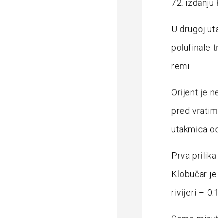
72. izdanju 
U drugoj uta
polufinale t
remi.
Orijent je n
pred vratima
utakmica od
Prva prilika
Klobučar je
rivijeri – 0:1