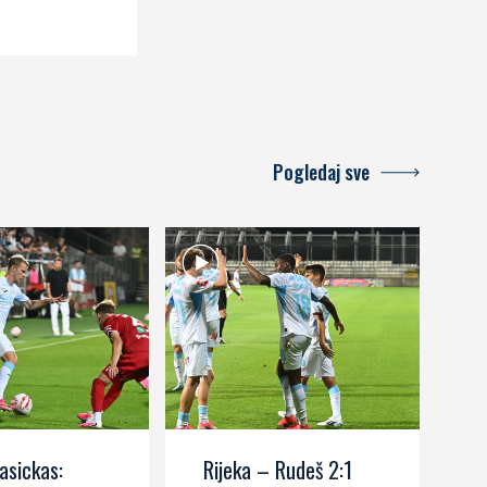
Pogledaj sve
asickas:
Rijeka – Rudeš 2:1
M