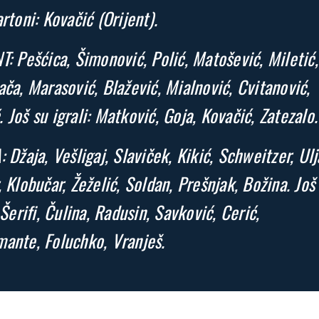
artoni: Kovačić (Orijent).
T: Pešćica, Šimonović, Polić, Matošević, Miletić,
ača, Marasović, Blažević, Mialnović, Cvitanović,
 Još su igrali: Matković, Goja, Kovačić, Zatezalo.
: Džaja, Vešligaj, Slaviček, Kikić, Schweitzer, Ul
, Klobučar, Žeželić, Soldan, Prešnjak, Božina. Još
 Šerifi, Čulina, Radusin, Savković, Cerić,
ante, Foluchko, Vranješ.