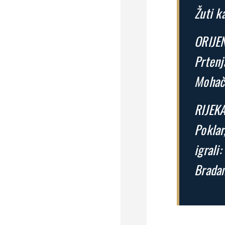
Žuti k
ORIJEN
Prtenj
Mohač.
RIJEKA
Poklar
igrali:
Bradam