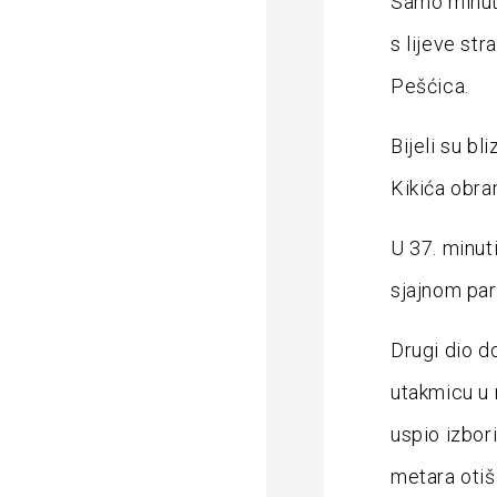
Samo minutu
s lijeve str
Pešćica.
Bijeli su bl
Kikića obran
U 37. minut
sjajnom pa
Drugi dio d
utakmicu u m
uspio izbor
metara otiš