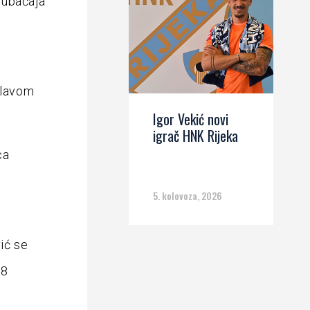
 ubačaja
 glavom
Igor Vekić novi
igrač HNK Rijeka
ca
5. kolovoza, 2026
vić se
18