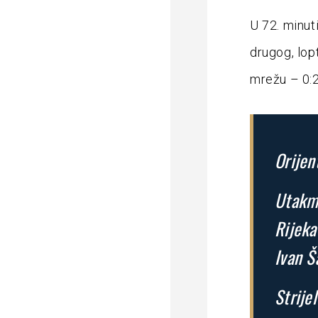
U 72. minuti
drugog, lop
mrežu – 0:2
Orijen
Utakmi
Rijeka
Ivan Š
Strijel