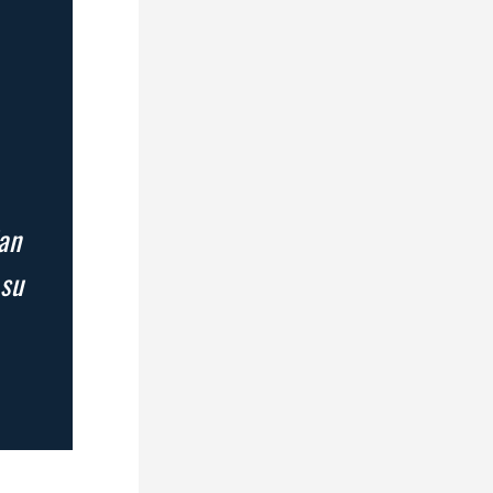
jan
 su