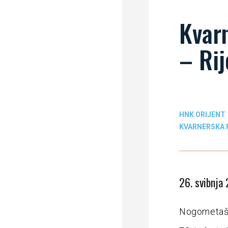
Kvarn
– Rij
HNK ORIJENT 
KVARNERSKA R
26. svibnja
Nogometaši 