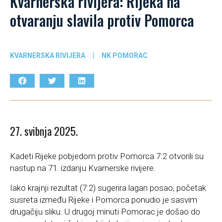
Kvarnerska rivijera: Rijeka na
otvaranju slavila protiv Pomorca
KVARNERSKA RIVIJERA
|
NK POMORAC
27. svibnja 2025.
Kadeti Rijeke pobjedom protiv Pomorca 7:2 otvorili su
nastup na 71. izdanju Kvarnerske rivijere.
Iako krajnji rezultat (7:2) sugerira lagan posao, početak
susreta između Rijeke i Pomorca ponudio je sasvim
drugačiju sliku. U drugoj minuti Pomorac je došao do