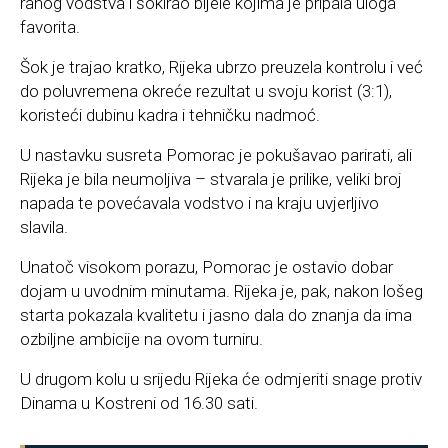
ranog vodstva i šokirao bijele kojima je pripala uloga
favorita.
Šok je trajao kratko, Rijeka ubrzo preuzela kontrolu i već
do poluvremena okreće rezultat u svoju korist (3:1),
koristeći dubinu kadra i tehničku nadmoć.
U nastavku susreta Pomorac je pokušavao parirati, ali
Rijeka je bila neumoljiva – stvarala je prilike, veliki broj
napada te povećavala vodstvo i na kraju uvjerljivo
slavila.
Unatoč visokom porazu, Pomorac je ostavio dobar
dojam u uvodnim minutama. Rijeka je, pak, nakon lošeg
starta pokazala kvalitetu i jasno dala do znanja da ima
ozbiljne ambicije na ovom turniru.
U drugom kolu u srijedu Rijeka će odmjeriti snage protiv
Dinama u Kostreni od 16.30 sati.