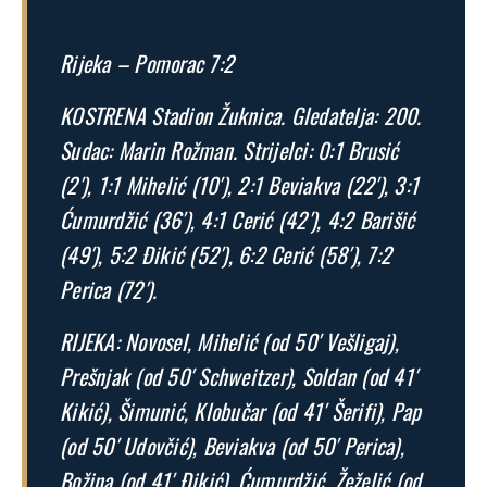
Rijeka – Pomorac 7:2
KOSTRENA Stadion Žuknica. Gledatelja: 200.
Sudac: Marin Rožman. Strijelci: 0:1 Brusić
(2′), 1:1 Mihelić (10′), 2:1 Beviakva (22′), 3:1
Ćumurdžić (36′), 4:1 Cerić (42′), 4:2 Barišić
(49′), 5:2 Đikić (52′), 6:2 Cerić (58′), 7:2
Perica (72′).
RIJEKA: Novosel, Mihelić (od 50′ Vešligaj),
Prešnjak (od 50′ Schweitzer), Soldan (od 41′
Kikić), Šimunić, Klobučar (od 41′ Šerifi), Pap
(od 50′ Udovčić), Beviakva (od 50′ Perica),
Božina (od 41′ Đikić), Ćumurdžić, Žeželić (od