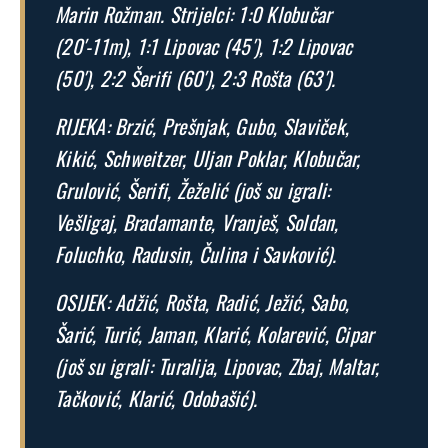
Marin Rožman. Strijelci: 1:0 Klobučar
(20′-11m), 1:1 Lipovac (45′), 1:2 Lipovac
(50′), 2:2 Šerifi (60′), 2:3 Rošta (63′).
RIJEKA: Brzić, Prešnjak, Gubo, Slaviček,
Kikić, Schweitzer, Uljan Poklar, Klobučar,
Grulović, Šerifi, Žeželić (još su igrali:
Vešligaj, Bradamante, Vranješ, Soldan,
Foluchko, Radusin, Čulina i Savković).
OSIJEK: Adžić, Rošta, Radić, Ježić, Sabo,
Šarić, Turić, Jaman, Klarić, Kolarević, Cipar
(još su igrali: Turalija, Lipovac, Zbaj, Maltar,
Tačković, Klarić, Odobašić).