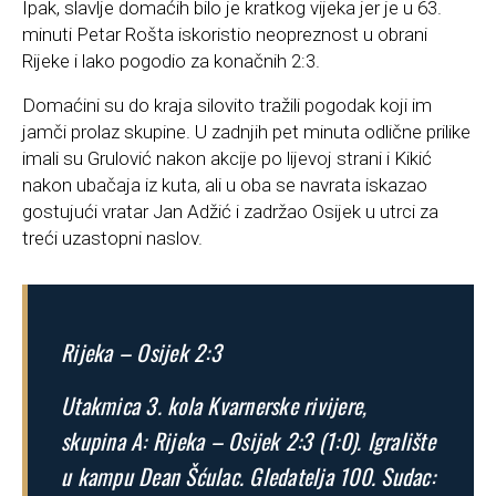
Ipak, slavlje domaćih bilo je kratkog vijeka jer je u 63.
minuti Petar Rošta iskoristio neopreznost u obrani
Rijeke i lako pogodio za konačnih 2:3.
Domaćini su do kraja silovito tražili pogodak koji im
jamči prolaz skupine. U zadnjih pet minuta odlične prilike
imali su Grulović nakon akcije po lijevoj strani i Kikić
nakon ubačaja iz kuta, ali u oba se navrata iskazao
gostujući vratar Jan Adžić i zadržao Osijek u utrci za
treći uzastopni naslov.
Rijeka – Osijek 2:3
Utakmica 3. kola Kvarnerske rivijere,
skupina A: Rijeka – Osijek 2:3 (1:0). Igralište
u kampu Dean Šćulac. Gledatelja 100. Sudac: