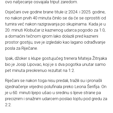
ovo natjecanje osvajala triput zaredom.
Osječani ove godine brane titule iz 2024. i 2025. godine,
no nakon prvih 40 minuta činilo se da će se oprostiti od
turnira već nakon razigravanja po skupinama. Kada je u
20. minuti Klobučar iz kaznenog udarca pogodio za 1:0,
a domaćini tečnom igrom lako dolazili pred kazneni
prostor gostiju, sve je izgledalo kao lagano odrađivanje
posla za Riječane.
Ipak, džoker s klupe gostujućeg trenera Mateja Žitnjaka
bio je Josip Lipovac, koji je s dva pogotka unutar samo
pet minuta preokrenuo rezultat na 1:2.
Riječani se nakon toga nisu predali, tražili su i pronašli
izjednačenje vrijedno polufinala preko Leona Šerifija. On
je u 60. minuti lijepo ušao u sredinu s lijeve strane pa
preciznim i snažnim udarcem poslao loptu pod gredu za
2:2.