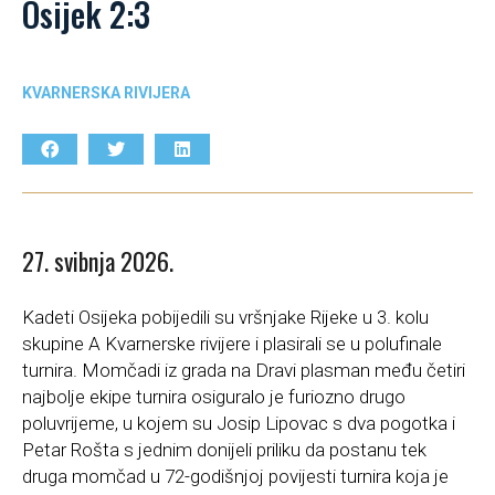
Osijek 2:3
KVARNERSKA RIVIJERA
27. svibnja 2026.
Kadeti Osijeka pobijedili su vršnjake Rijeke u 3. kolu
skupine A Kvarnerske rivijere i plasirali se u polufinale
turnira. Momčadi iz grada na Dravi plasman među četiri
najbolje ekipe turnira osiguralo je furiozno drugo
poluvrijeme, u kojem su Josip Lipovac s dva pogotka i
Petar Rošta s jednim donijeli priliku da postanu tek
druga momčad u 72-godišnjoj povijesti turnira koja je