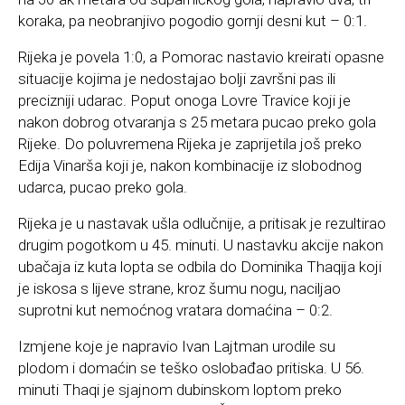
koraka, pa neobranjivo pogodio gornji desni kut – 0:1.
Rijeka je povela 1:0, a Pomorac nastavio kreirati opasne
situacije kojima je nedostajao bolji završni pas ili
precizniji udarac. Poput onoga Lovre Travice koji je
nakon dobrog otvaranja s 25 metara pucao preko gola
Rijeke. Do poluvremena Rijeka je zaprijetila još preko
Edija Vinarša koji je, nakon kombinacije iz slobodnog
udarca, pucao preko gola.
Rijeka je u nastavak ušla odlučnije, a pritisak je rezultirao
drugim pogotkom u 45. minuti. U nastavku akcije nakon
ubačaja iz kuta lopta se odbila do Dominika Thaqija koji
je iskosa s lijeve strane, kroz šumu nogu, naciljao
suprotni kut nemoćnog vratara domaćina – 0:2.
Izmjene koje je napravio Ivan Lajtman urodile su
plodom i domaćin se teško oslobađao pritiska. U 56.
minuti Thaqi je sjajnom dubinskom loptom preko