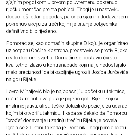
sjajnim pogotkom u prvom poluvremenu pokrenuo
riječku momčad prema pobjedi. Thaqi je u nastavku
dodao još jedan pogodak, pa onda sjajnim dodavanjem
pokrenuo akciju za treći kojim je pitanje pobjednika
definitivno bilo riješeno.
Pomorac se, kao domaćin skupine D koju je organizirao
uz potporu Općine Kostrena, predstavio se protiv Rijeke
u vrlo dobrom svjetlu. Domaćin se postavio čvrsto i
kvalitetno izlazio u kontranapade kojima je nedostajalo
malo preciznosti da bi ozbiljnije ugrozili Josipa Jurčevića
na golu Rijeke.
Lovro Mihaljević bio je najopasniji u početku utakmice,
u 7. i 15. minuti dva puta je prijetio golu Bijelih koji su
imali inicijativu, ali su teško dolazili do pozicije za udarac
kojim bi otvorili utakmicu. I kada se čekalo da Pomorcu
“prođe” dodavanje u zadnju trećinu Rijeka je povela.
Igrala se 31. minuta kada je Dominik Thaqi primio loptu
na 30-ak metara od suparničkog gola, napravio dva, tri