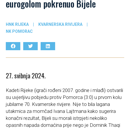
eurogolom pokrenuo Bijele
HNK RIJEKA
|
KVARNERSKA RIVIJERA
|
NK POMORAC
27. svibnja 2024.
Kadeti Rijeke (igrači rođeni 2007. godine i mlađi) ostvarili
su uvjerljivu pobjedu protiv Pomorca (3:0) u prvom kolu
jubilarne 70. Kvarnerske rivijere. Nije to bila lagana
utakmica za momčad Ivana Lajtmana kako sugerira
konačni rezultat, Bijeli su morali istrpjeti nekoliko
opasnih napada domaćina prije nego je Dominik Thaqi