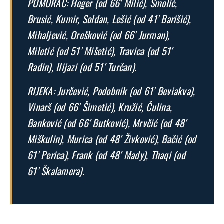
POMORAC: Heger (od 66′ Milić), Smolić,
Brusić, Kumir, Soldan, Lešić (od 41′ Barišić),
Mihaljević, Orešković (od 66′ Jurman),
Miletić (od 51′ Mišetić), Travica (od 51′
Radin), Ilijazi (od 51′ Turčan).
RIJEKA: Jurčević, Podobnik (od 61′ Beviakva),
Vinarš (od 66′ Šimetić), Kružić, Čulina,
Banković (od 66′ Butković), Mrvčić (od 48′
Miškulin), Murica (od 48′ Živković), Bačić (od
61′ Perica), Frank (od 48′ Mady), Thaqi (od
61′ Škalamera).