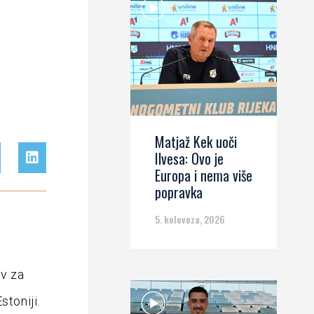
Matjaž Kek uoči
Ilvesa: Ovo je
Europa i nema više
popravka
5. kolovoza, 2026
iv za
stoniji.