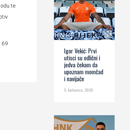
hodu te
otiv
o 69
Igor Vekić: Prvi
utisci su odlični i
jedva čekam da
upoznam momčad
i navijače
5. kolovoza, 2026