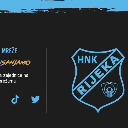
 MREŽE
a zajednice na
mrežama