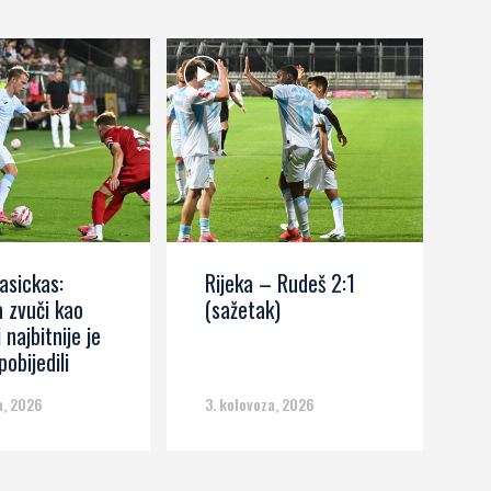
asickas:
Rijeka – Rudeš 2:1
M
 zvuči kao
(sažetak)
R
i najbitnije je
r
obijedili
p
n
a, 2026
3. kolovoza, 2026
3.