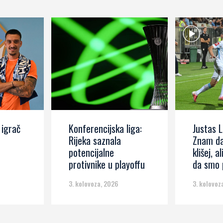
 igrač
Konferencijska liga:
Justas L
Rijeka saznala
Znam da
potencijalne
klišej, al
protivnike u playoffu
da smo p
3. kolovoza, 2026
3. kolovoz