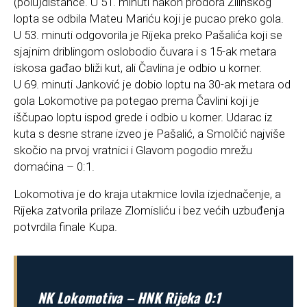
(polu)distance. U 51. minuti nakon prodora Žilinskog
lopta se odbila Mateu Mariću koji je pucao preko gola.
U 53. minuti odgovorila je Rijeka preko Pašalića koji se
sjajnim driblingom oslobodio čuvara i s 15-ak metara
iskosa gađao bliži kut, ali Čavlina je odbio u korner.
U 69. minuti Janković je dobio loptu na 30-ak metara od
gola Lokomotive pa potegao prema Čavlini koji je
iščupao loptu ispod grede i odbio u korner. Udarac iz
kuta s desne strane izveo je Pašalić, a Smolčić najviše
skočio na prvoj vratnici i Glavom pogodio mrežu
domaćina – 0:1.
Lokomotiva je do kraja utakmice lovila izjednačenje, a
Rijeka zatvorila prilaze Zlomisliću i bez većih uzbuđenja
potvrdila finale Kupa.
NK Lokomotiva – HNK Rijeka 0:1