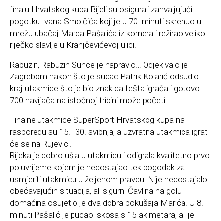
finalu Hrvatskog kupa Bijeli su osigurali zahvaljujući
pogotku Ivana Smolčića koji je u 70. minuti skrenuo u
mrežu ubačaj Marca Pašalića iz kornera i režirao veliko
riječko slavlje u Kranjčevićevoj ulici.
Rabuzin, Rabuzin Sunce je napravio… Odjekivalo je
Zagrebom nakon što je sudac Patrik Kolarić odsudio
kraj utakmice što je bio znak da fešta igrača i gotovo
700 navijača na istočnoj tribini može početi.
Finalne utakmice SuperSport Hrvatskog kupa na
rasporedu su 15. i 30. svibnja, a uzvratna utakmica igrat
će se na Rujevici.
Rijeka je dobro ušla u utakmicu i odigrala kvalitetno prvo
poluvrijeme kojem je nedostajao tek pogodak za
usmjeriti utakmicu u željenom pravcu. Nije nedostajalo
obećavajućih situacija, ali sigurni Čavlina na golu
domaćina osujetio je dva dobra pokušaja Marića. U 8.
minuti Pašalić je pucao iskosa s 15-ak metara, ali je