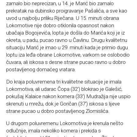
zamalo bio neprecizan, u 14. je Marić bio zamalo
prekratak na dubinsko proigravanje Pašalića, a sve kao
uvod u najbolju priliku Riječana. U 15. minuti obrana
Lokomotive nije dobro otklonila opasnost nakon
ubačaja Bogojevića, lopta je došla do Marića koji je iz
okreta, u padu, pucao ravno u Čavlinu. Drugu kvalitetnu
situaciju Marić je imao u 29. minuti kada je primio dugu
loptu iza leđa obrane Lokomotive, varkom se oslobodio
čuvara, ali iskosa s desne strane pucao ravno u dobro
postavljenog domaćeg vratara.
Do kraja poluvremena tri kvalitetne situacije je imala
Lokomotiva, ali udarac Čopa (32’) blokirao je Galešić,
pokušaj Kalaice nakon kornera (33’) Mudražija nije uspio
skrenuti u mrežu, dok je Goričan (37’) iskosa s lijeve
strane pucao u dobro postavljenog Zlomislića.
U drugom poluvremenu Lokomotiva je krenula nešto
odlučnije, imala nekoliko kornera i prekida s