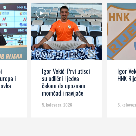
i
Igor Vekić: Prvi utisci
Igor Vek
Europa i
su odlični i jedva
HNK Rij
ravka
čekam da upoznam
momčad i navijače
5. kolovoza, 2026
5. kolovoz