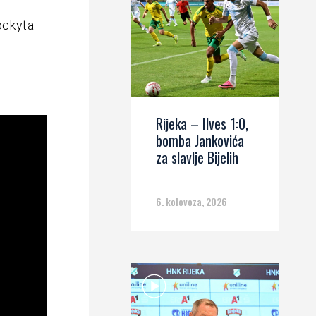
dockyta
Rijeka – Ilves 1:0,
bomba Jankovića
za slavlje Bijelih
6. kolovoza, 2026