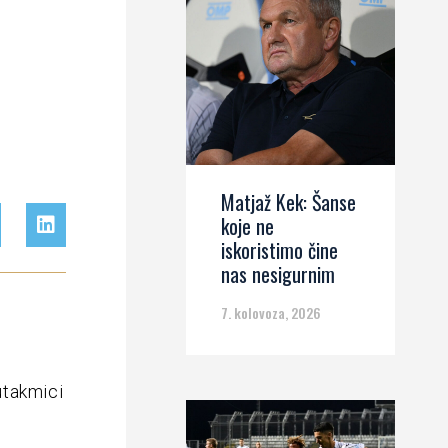
Matjaž Kek: Šanse
koje ne
iskoristimo čine
nas nesigurnim
7. kolovoza, 2026
utakmici