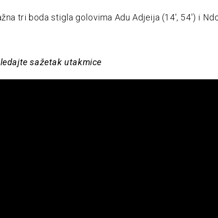
ažna tri boda stigla golovima Adu Adjeija (14′, 54′) i N
ledajte sažetak utakmice