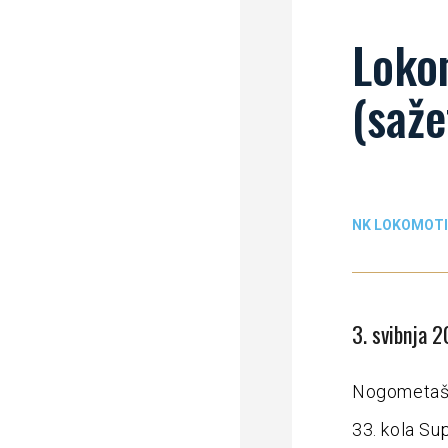
Loko
(saže
NK LOKOMOTI
3. svibnja 2
Nogometaši 
33. kola Su