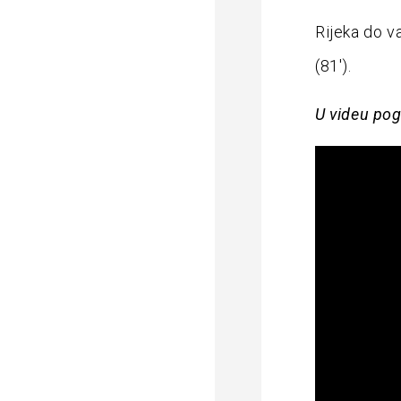
Rijeka do v
(81′).
U videu pog