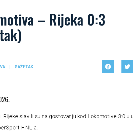
motiva – Rijeka 0:3
tak)
VA
|
SAŽETAK
026.
Rijeke slavili su na gostovanju kod Lokomotive 3:0 u 
perSport HNL-a.