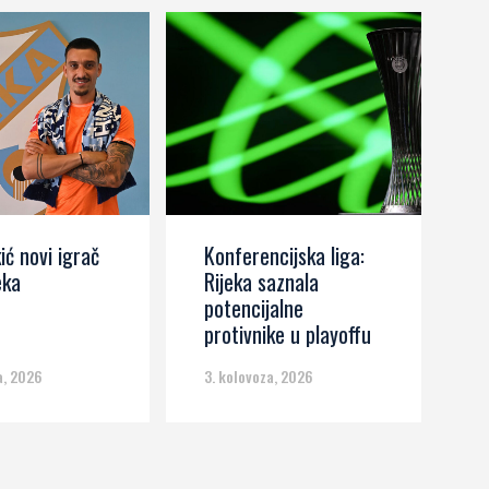
ić novi igrač
Konferencijska liga:
J
eka
Rijeka saznala
Z
potencijalne
k
protivnike u playoffu
d
a, 2026
3. kolovoza, 2026
3.