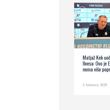
Matjaž Kek uoč
Ilvesa: Ovo je 
nema više pop
5. kolovoza, 2026