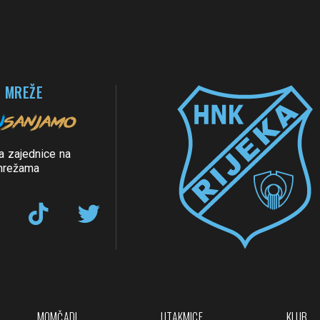
 MREŽE
a zajednice na
mrežama
MOMČADI
UTAKMICE
KLUB