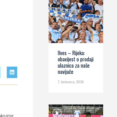
Ilves – Rijeka:
obavijest o prodaji
ulaznica za naše
navijače
7. kolovoza, 2026
ksimir,