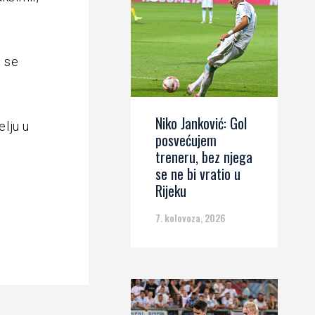
u se
Niko Janković: Gol
elju u
posvećujem
treneru, bez njega
se ne bi vratio u
Rijeku
7. kolovoza, 2026