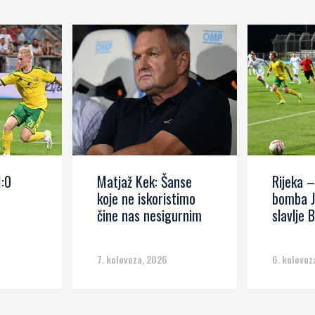
1:0
Matjaž Kek: Šanse
Rijeka –
koje ne iskoristimo
bomba J
čine nas nesigurnim
slavlje B
7. kolovoza, 2026
6. kolovoz