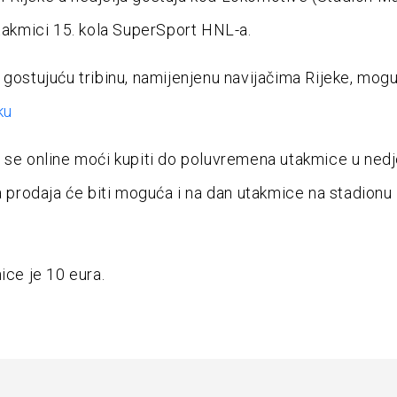
utakmici 15. kola SuperSport HNL-a.
 gostujuću tribinu, namijenjenu navijačima Rijeke, mog
ku
 se online moći kupiti do poluvremena utakmice u nedj
 a prodaja će biti moguća i na dan utakmice na stadionu
ice je 10 eura.