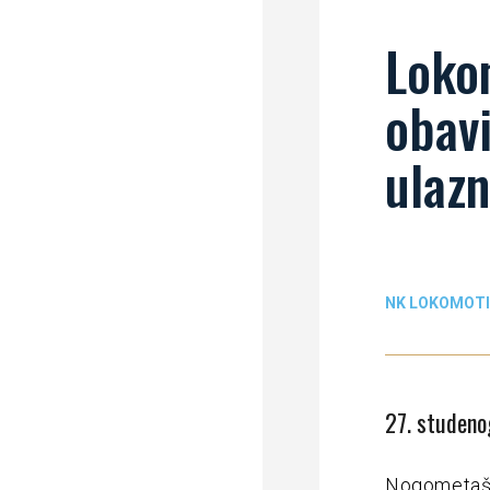
Loko
obavi
ulazn
NK LOKOMOTI
27. studen
Nogometaši 