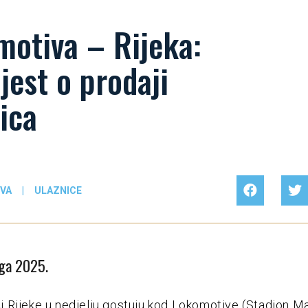
motiva – Rijeka:
jest o prodaji
ica
VA
|
ULAZNICE
oga 2025.
Rijeke u nedjelju gostuju kod Lokomotive (Stadion Ma