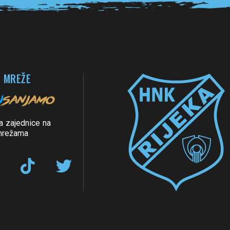
 MREŽE
a zajednice na
mrežama