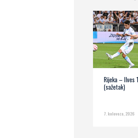
Rijeka – Ilves 
(sažetak)
7. kolovoza, 2026