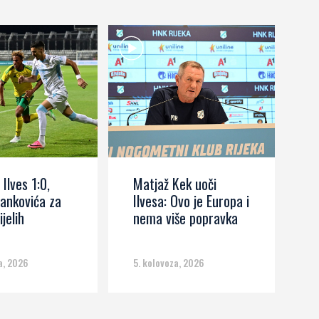
 Ilves 1:0,
Matjaž Kek uoči
I
ankovića za
Ilvesa: Ovo je Europa i
s
ijelih
nema više popravka
č
m
a, 2026
5. kolovoza, 2026
5.