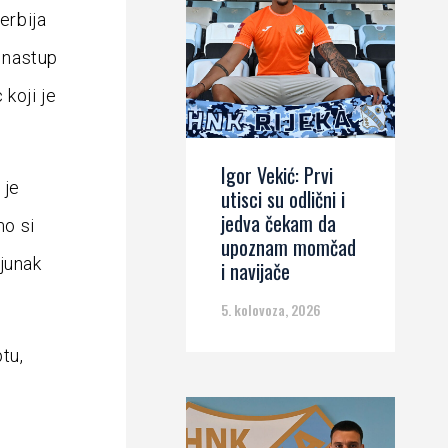
erbija
n nastup
koji je
Igor Vekić: Prvi
 je
utisci su odlični i
jedva čekam da
mo si
upoznam momčad
 junak
i navijače
5. kolovoza, 2026
tu,