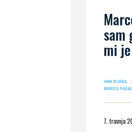
Marco
sam g
mi je
HNK RIJEKA
MARCO PAŠAL
7. travnja 2