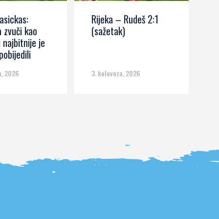
asickas:
Rijeka – Rudeš 2:1
M
 zvuči kao
(sažetak)
R
i najbitnije je
r
obijedili
p
n
a, 2026
3. kolovoza, 2026
3.