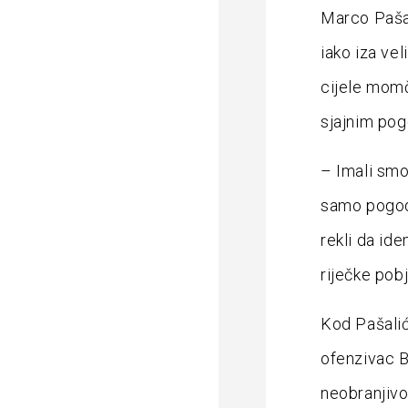
Marco Pašal
iako iza ve
cijele momč
sjajnim pog
– Imali smo
samo pogoda
rekli da id
riječke pob
Kod Pašalić
ofenzivac B
neobranjivo