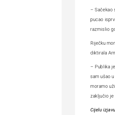
– Sačekao s
pucao isprv
razmislio gd
Riječku mom
diktirala A
– Publika j
sam ušao u 
moramo uživ
zaključio j
Cijelu izja