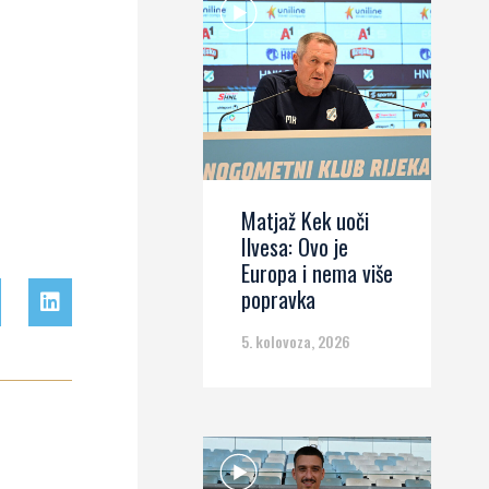
Matjaž Kek uoči
Ilvesa: Ovo je
Europa i nema više
popravka
5. kolovoza, 2026