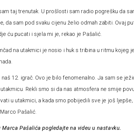
am taj trenutak. U prošlosti sam radio pogrešku da s
e, da sam pod svaku cijenu želio odmah zabiti. Ovaj p
je ću pucati i sjela mi je, rekao je Pašalić.
čad na utakmici je nosio i huk s tribina u ritmu kojeg j
rmada.
e naš 12. igrač. Ovo je bilo fenomenalno. Ja sam se jež
utakmicu. Rekli smo si da nas atmosfera ne smije povu
ati u utakmici, a kada smo pobijedili sve je još ljepše,
e Marco Pašalić.
vu Marca Pašalića pogledajte na videu u nastavku.