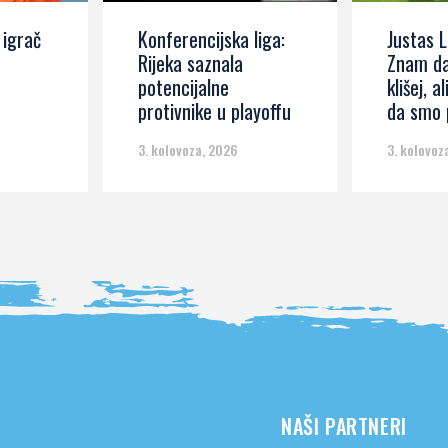
 igrač
Konferencijska liga:
Justas L
Rijeka saznala
Znam da
potencijalne
klišej, al
protivnike u playoffu
da smo p
3. kolovoza, 2026
3. kolovoz
NAŠI PARTNERI