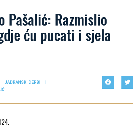
 Pašalić: Razmislio
dje ću pucati i sjela
|
JADRANSKI DERBI
|
IĆ
024.