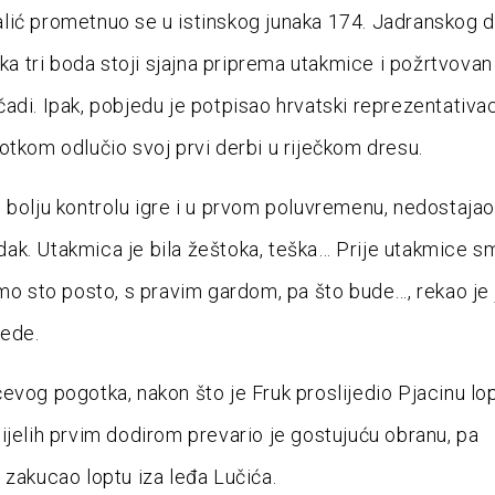
ić prometnuo se u istinskog junaka 174. Jadranskog d
lika tri boda stoji sjajna priprema utakmice i požrtvova
adi. Ipak, pobjedu je potpisao hrvatski reprezentativac 
otkom odlučio svoj prvi derbi u riječkom dresu.
 bolju kontrolu igre i u prvom poluvremenu, nedostajao
k. Utakmica je bila žeštoka, teška… Prije utakmice s
emo sto posto, s pravim gardom, pa što bude…, rekao je
jede.
evog pogotka, nakon što je Fruk proslijedio Pjacinu lop
ijelih prvim dodirom prevario je gostujuću obranu, pa
 zakucao loptu iza leđa Lučića.