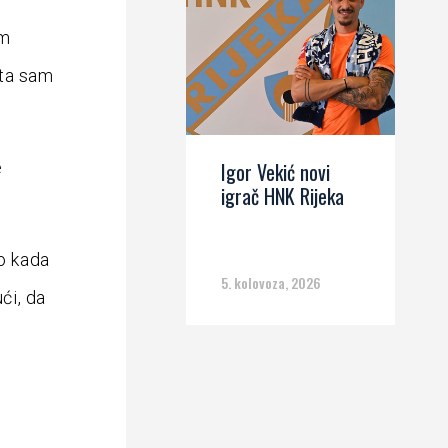
am
uta sam
e
Igor Vekić novi
igrač HNK Rijeka
io kada
5. kolovoza, 2026
ći, da