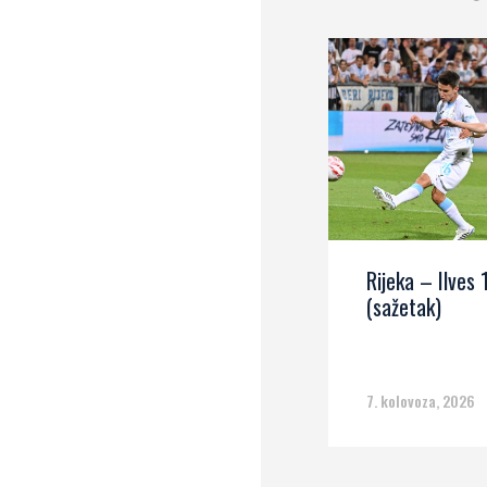
Rijeka – Ilves 
(sažetak)
7. kolovoza, 2026