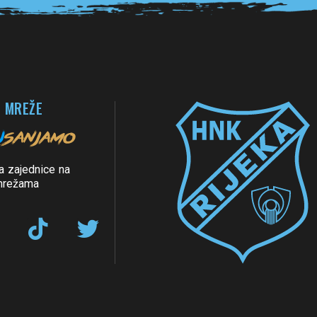
 MREŽE
a zajednice na
mrežama