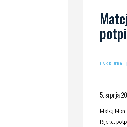
Mate
potp
HNK RIJEKA
5. srpnja 2
Matej Momči
Rijeka, pot