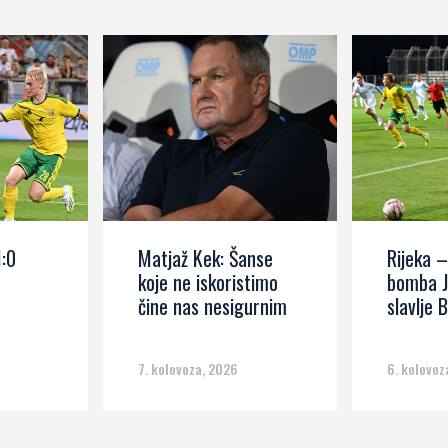
1:0
Matjaž Kek: Šanse
Rijeka –
koje ne iskoristimo
bomba J
čine nas nesigurnim
slavlje B
7. kolovoza, 2026
6. kolovoz