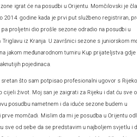
zone igrat će na posudbi u Orijentu. Momčilovski je čl
o 2014. godine kada je prvi put službeno registriran, p
 pa proljetni dio prošle sezone odradio na posudbi u
Triglavu iz Kranja. U završnici sezone s juniorskom 
 na jakom međunarodnom turniru Kup prijateljstva gdje 
aknutijih pojedinaca.
sretan što sam potpisao profesionalni ugovor s Rijek
 cijeli život. Moj san je zaigrati za Rijeku i dat ću sve
 ovu posudbu nametnem i da iduće sezone budem u
i prve momčadi. Mislim da mi je posudba u Orijentu odl
t ću sve od sebe da se predstavim u najboljem svjetlu i 