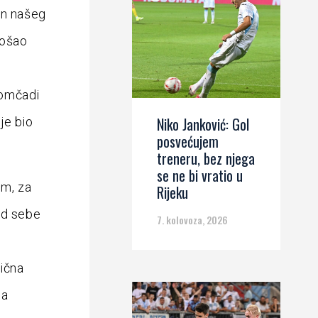
an našeg
rošao
momčadi
Niko Janković: Gol
je bio
posvećujem
treneru, bez njega
se ne bi vratio u
om, za
Rijeku
 od sebe
7. kolovoza, 2026
ična
da