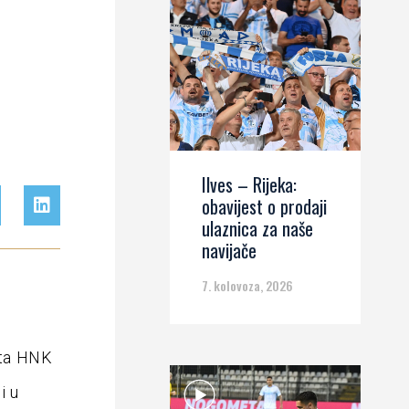
Ilves – Rijeka:
obavijest o prodaji
ulaznica za naše
navijače
7. kolovoza, 2026
eta HNK
i u