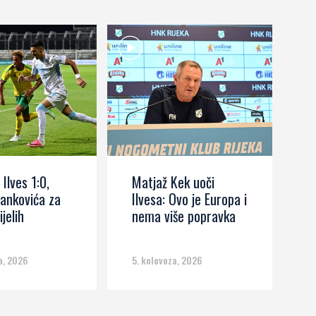
 Ilves 1:0,
Matjaž Kek uoči
I
ankovića za
Ilvesa: Ovo je Europa i
s
ijelih
nema više popravka
č
m
a, 2026
5. kolovoza, 2026
5.