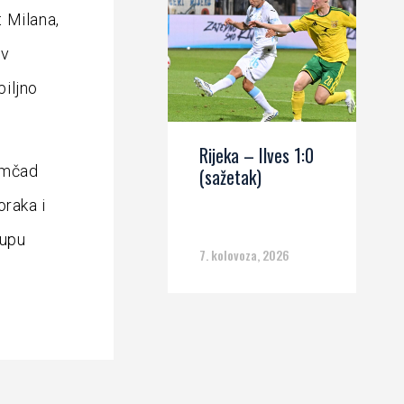
 Milana,
iv
biljno
Rijeka – Ilves 1:0
omčad
(sažetak)
oraka i
lupu
7. kolovoza, 2026