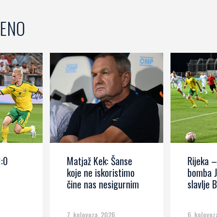
ENO
1:0
Matjaž Kek: Šanse
Rijeka –
koje ne iskoristimo
bomba J
čine nas nesigurnim
slavlje B
7. kolovoza, 2026
6. kolovoz