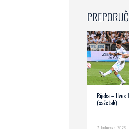
PREPORUČ
Rijeka – Ilves 
(sažetak)
7. kolovoza, 2026