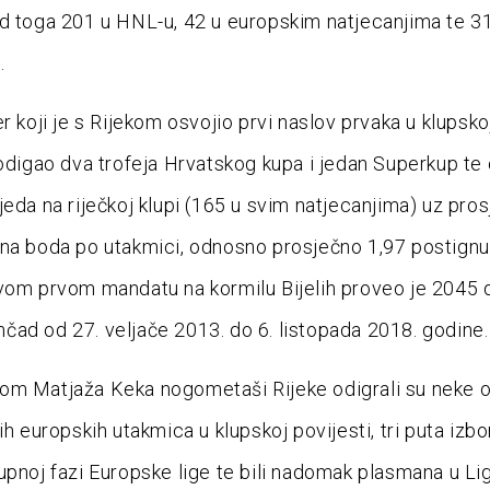
d toga 201 u HNL-u, 42 u europskim natjecanjima te 3
.
r koji je s Rijekom osvojio prvi naslov prvaka u klupsko
podigao dva trofeja Hrvatskog kupa i jedan Superkup te 
jeda na riječkoj klupi (165 u svim natjecanjima) uz pro
na boda po utakmici, odnosno prosječno 1,97 postignu
vom prvom mandatu na kormilu Bijelih proveo je 2045 
ad od 27. veljače 2013. do 6. listopada 2018. godine.
om Matjaža Keka nogometaši Rijeke odigrali su neke 
ih europskih utakmica u klupskoj povijesti, tri puta izbor
upnoj fazi Europske lige te bili nadomak plasmana u Li