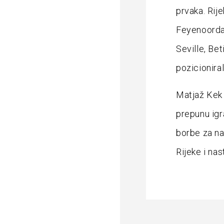
prvaka. Rij
Feyenoorda,
Seville, Bet
pozicionira
Matjaž Kek
prepunu igr
borbe za na
Rijeke i na