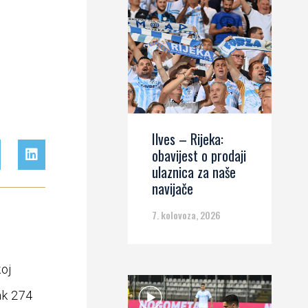
Ilves – Rijeka:
obavijest o prodaji
ulaznica za naše
navijače
7. kolovoza, 2026
koj
čak 274