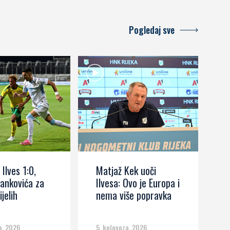
Pogledaj sve
 Ilves 1:0,
Matjaž Kek uoči
I
ankovića za
Ilvesa: Ovo je Europa i
s
ijelih
nema više popravka
č
m
a, 2026
5. kolovoza, 2026
5.