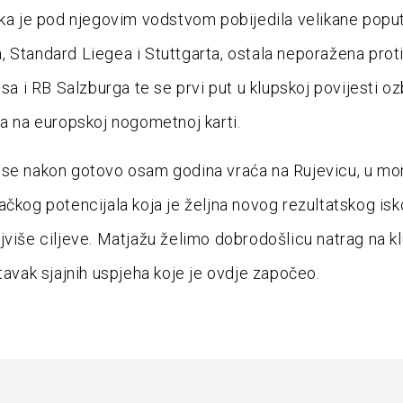
eka je pod njegovim vodstvom pobijedila velikane poput
 Standard Liegea i Stuttgarta, ostala neporažena prot
isa i RB Salzburga te se prvi put u klupskoj povijesti oz
la na europskoj nogometnoj karti.
 se nakon gotovo osam godina vraća na Rujevicu, u m
ačkog potencijala koja je željna novog rezultatskog isk
jviše ciljeve. Matjažu želimo dobrodošlicu natrag na k
stavak sjajnih uspjeha koje je ovdje započeo.