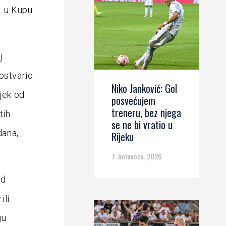
1 u Kupu
j
ostvario
Niko Janković: Gol
sjek od
posvećujem
treneru, bez njega
tih
se ne bi vratio u
dana,
Rijeku
7. kolovoza, 2026
od
ili
gu