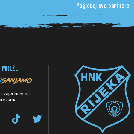
Pogledaj sve partnere
 MREŽE
a zajednice na
mrežama