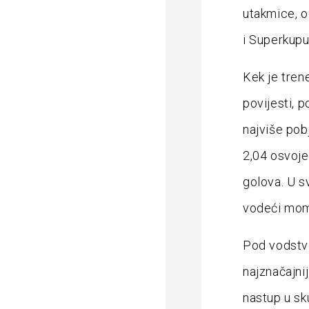
utakmice, o
i Superkupu
Kek je trene
povijesti, 
najviše pob
2,04 osvoje
golova. U s
vodeći momč
Pod vodstv
najznačajnij
nastup u sk