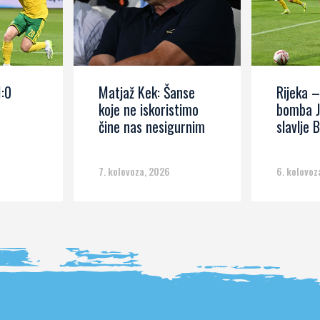
1:0
Matjaž Kek: Šanse
Rijeka –
koje ne iskoristimo
bomba J
čine nas nesigurnim
slavlje B
7. kolovoza, 2026
6. kolovoz