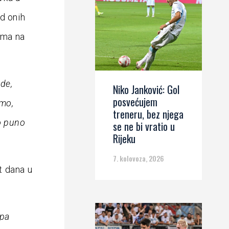
d onih
rema na
ede,
Niko Janković: Gol
posvećujem
amo,
treneru, bez njega
o puno
se ne bi vratio u
Rijeku
7. kolovoza, 2026
t dana u
upa