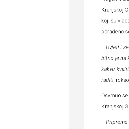
Kranjskoj G
koji su vla
odrađeno se
– Uvjeti i s
bitno je na
kakvu kvali
raditi
, reka
Osvrnuo se 
Kranjskoj Go
– Pripreme 