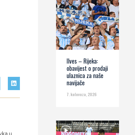
Ilves – Rijeka:
obavijest o prodaji
ulaznica za naše
navijače
7. kolovoza, 2026
vka u