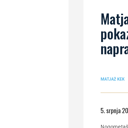
Matja
pokaz
napra
MATJAŽ KEK
5. srpnja 2
Nogometaši 