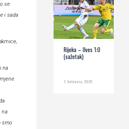
to se
e i sada
takmice,
Rijeka – Ilves 1:0
(sažetak)
i na
omjene
7. kolovoza, 2026
da
u na
to smo