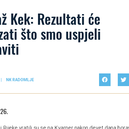
ž Kek: Rezultati će
ati što smo uspjeli
viti
|
NK RADOMLJE
026.
Rijeke vratili su se na Kvarner nakon devet dana bora