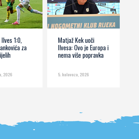
 Ilves 1:0,
Matjaž Kek uoči
I
ankovića za
Ilvesa: Ovo je Europa i
s
ijelih
nema više popravka
č
m
a, 2026
5. kolovoza, 2026
5.