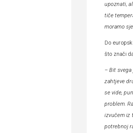
upoznati, al
tiče temper
moramo sjes
Do europski
što znači da
– Bit svega
zahtjeve dr
se vide, pu
problem. Ra
izvučem iz 
potrebnoj r