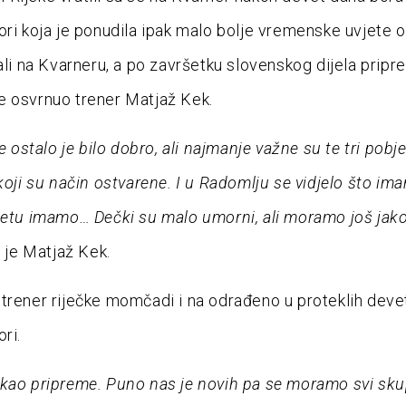
ori koja je ponudila ipak malo bolje vremenske uvjete o
dali na Kvarneru, a po završetku slovenskog dijela prip
 osvrnuo trener Matjaž Kek.
ve ostalo je bilo dobro, ali najmanje važne su te tri pobj
 koji su način ostvarene. I u Radomlju se vidjelo što im
tetu imamo… Dečki su malo umorni, ali moramo još jak
o je Matjaž Kek.
trener riječke momčadi i na odrađeno u proteklih deve
ri.
kao pripreme. Puno nas je novih pa se moramo svi sk