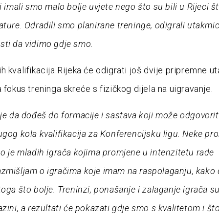
i imali smo malo bolje uvjete nego što su bili u Rijeci š
ature. Odradili smo planirane treninge, odigrali utakmic
ti da vidimo gdje smo.
h kvalifikacija Rijeka će odigrati još dvije pripremne u
 fokus treninga skreće s fizičkog dijela na uigravanje.
 je da dođeš do formacije i sastava koji može odgovorit
ugog kola kvalifikacija za Konferencijsku ligu. Neke pr
no je mladih igrača kojima promjene u intenzitetu rade
zmišljam o igračima koje imam na raspolaganju, kako 
toga što bolje. Treninzi, ponašanje i zalaganje igrača s
azini, a rezultati će pokazati gdje smo s kvalitetom i š