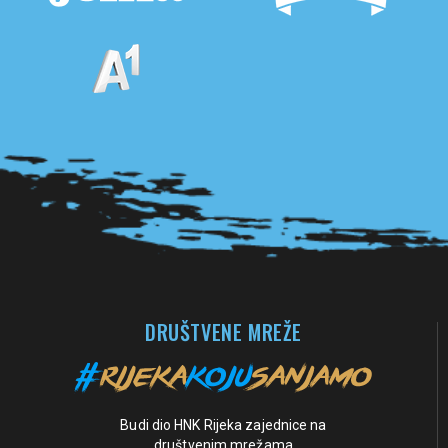
Pogledaj sve partnere
DRUŠTVENE MREŽE
Budi dio HNK Rijeka zajednice na
društvenim mrežama