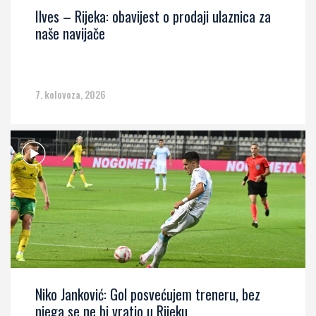
Ilves – Rijeka: obavijest o prodaji ulaznica za
naše navijače
7. kolovoza, 2026
Niko Janković: Gol posvećujem treneru, bez
njega se ne bi vratio u Rijeku