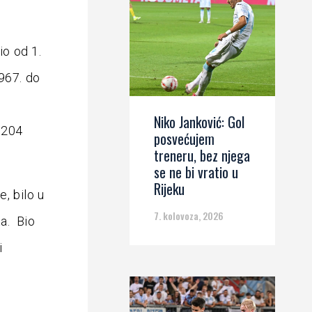
io od 1.
1967. do
u
Niko Janković: Gol
o 204
posvećujem
treneru, bez njega
se ne bi vratio u
Rijeku
, bilo u
7. kolovoza, 2026
a. Bio
i