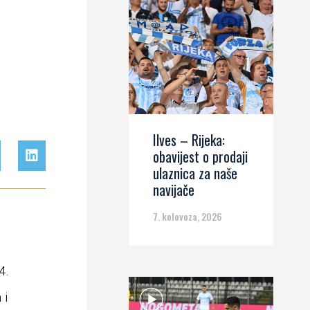
Ilves – Rijeka:
obavijest o prodaji
ulaznica za naše
navijače
7. kolovoza, 2026
4.
 i