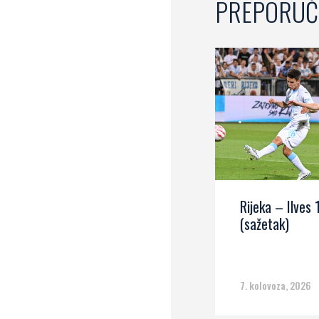
PREPORUČ
Rijeka – Ilves 
(sažetak)
7. kolovoza, 2026