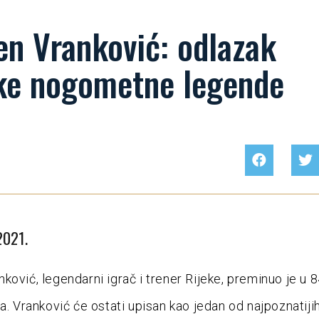
en Vranković: odlazak
čke nogometne legende
2021.
ković, legendarni igrač i trener Rijeke, preminuo je u 8
a. Vranković će ostati upisan kao jedan od najpoznatijih