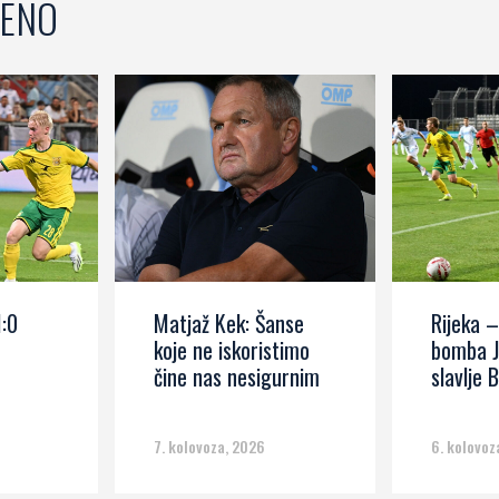
ENO
1:0
Matjaž Kek: Šanse
Rijeka –
koje ne iskoristimo
bomba J
čine nas nesigurnim
slavlje B
7. kolovoza, 2026
6. kolovoz