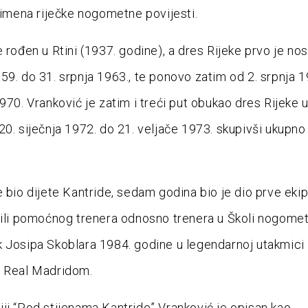
h imena riječke nogometne povijesti.
 rođen u Rtini (1937. godine), a dres Rijeke prvo je nos
59. do 31. srpnja 1963., te ponovo zatim od 2. srpnja 
1970. Vranković je zatim i treći put obukao dres Rijeke 
20. siječnja 1972. do 21. veljače 1973. skupivši ukupn
 bio dijete Kantride, sedam godina bio je dio prve ekipe
 ili pomoćnog trenera odnosno trenera u Školi nogomet
 Josipa Skoblara 1984. godine u legendarnoj utakmici 
d Real Madridom.
ji “Pod stijenama Kantride” Vranković je opisan kao