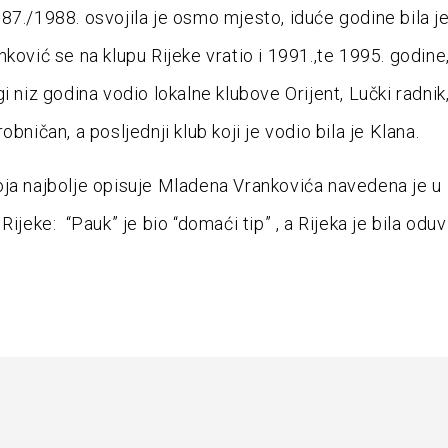
87./1988. osvojila je osmo mjesto, iduće godine bila j
nković se na klupu Rijeke vratio i 1991.,te 1995. godine
i niz godina vodio lokalne klubove Orijent, Lučki radnik
obničan, a posljednji klub koji je vodio bila je Klana.
ja najbolje opisuje Mladena Vrankovića navedena je u
Rijeke: “Pauk” je bio “domaći tip” , a Rijeka je bila oduv
.