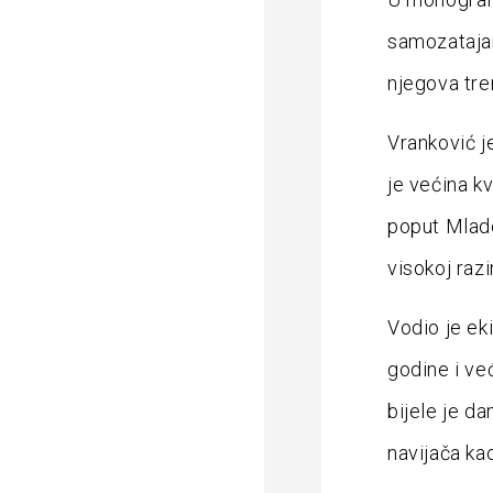
samozatajan
njegova tre
Vranković j
je većina kv
poput Mlade
visokoj razi
Vodio je eki
godine i ve
bijele je d
navijača kao