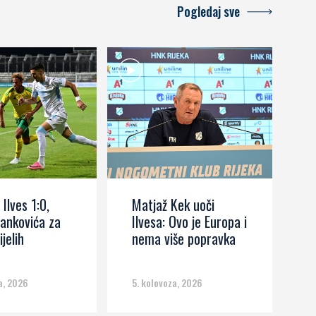
Pogledaj sve
 Ilves 1:0,
Matjaž Kek uoči
I
ankovića za
Ilvesa: Ovo je Europa i
s
ijelih
nema više popravka
č
m
a, 2026
5. kolovoza, 2026
5.