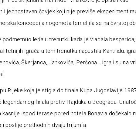
 i jednostavan čovjek koji nije previše eksperimentirao
nerska koncepcija nogometa temeljila se na čvrstoj obr
e podmetnuo leđa u trenutku kada je vladala besparica,
alitetnijih igrača u tom trenutku napustila Kantridu, igra
novića, Škerjanca, Jankovića, Peršona… igrali su na vr
ni.
pu Rijeke koja je stigla do finala Kupa Jugoslavije 1987
ć legendarnog finala protiv Hajduka u Beogradu. Unato
an kasnije ispod terase pored hotela Bonavia dočekalo
 i poslije prethodnih dvaju trijumfa.