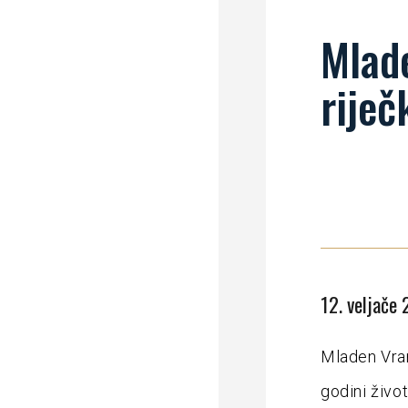
Mlad
rije
12. veljače 
Mladen Vran
godini život