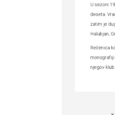
U sezoni 19
deseta. Vra
zatim je dug
Halubjan, Gr
Rečenica ko
monografiji 
njegov klub