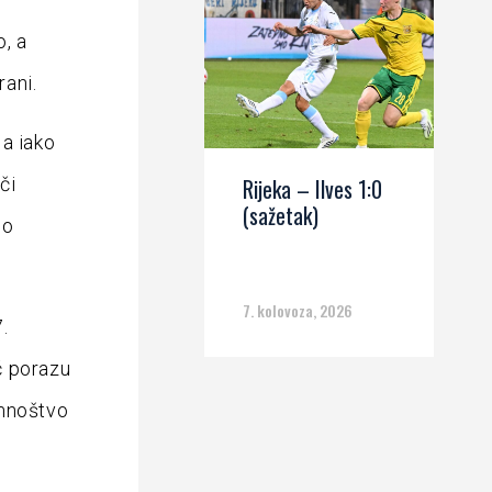
, a
ani.
 a iako
či
Rijeka – Ilves 1:0
(sažetak)
lo
7. kolovoza, 2026
.
č porazu
 mnoštvo