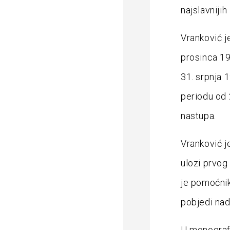
najslavniji
Vranković je
prosinca 19
31. srpnja 
periodu od 
nastupa.
Vranković je
ulozi prvog
je pomoćnik
pobjedi na
U monografi